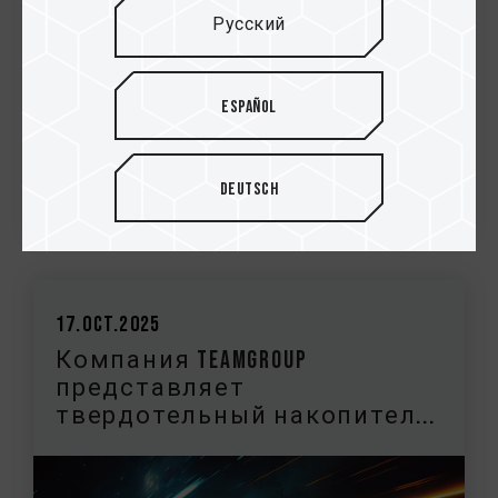
Русский
Español
Deutsch
17.Oct.2025
Компания TEAMGROUP
представляет
твердотельный накопител...