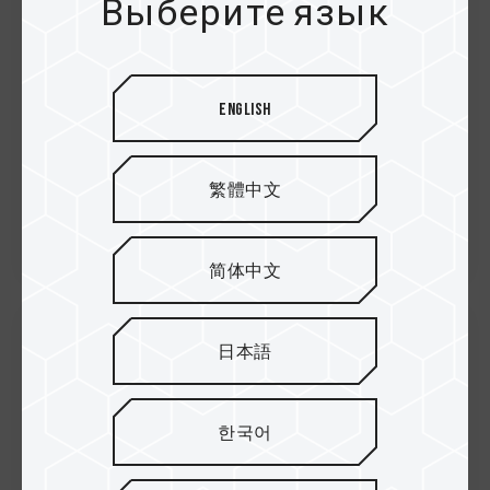
твердотельный накопител...
Выберите язык
English
繁體中文
简体中文
日本語
21.Oct.2025
Компания TEAMGROUP
представляет
한국어
твердотельный накопител...