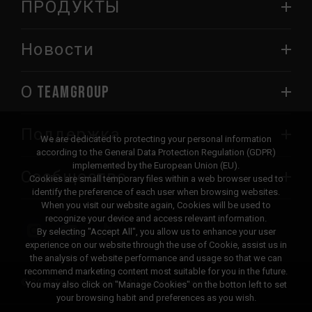
ПРОДУКТЫ
Новости
О TEAMGROUP
Поддержка
We are dedicated to protecting your personal information
according to the General Data Protection Regulation (GDPR)
implemented by the European Union (EU).
Сообщество
Cookies are small temporary files within a web browser used to
identify the preference of each user when browsing websites.
When you visit our website again, Cookies will be used to
recognize your device and access relevant information.
By selecting "Accept All", you allow us to enhance your user
experience on our website through the use of Cookie, assist us in
the analysis of website performance and usage so that we can
recommend marketing content most suitable for you in the future.
© 2026 Team Group Inc. All Rights Reserved.
You may also click on "Manage Cookies" on the botton left to set
your browsing habit and preferences as you wish.