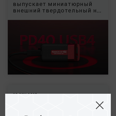
выпускает миниатюрный
внешний твердотельный н...
20.Nov.2025
Компания TEAMGROUP
представляет внешний