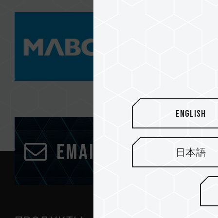
English
Email подписка
日本語