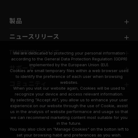
製品
ニュースリリース
TEAMGROUPについて
We are dedicated to protecting your personal information
according to the General Data Protection Regulation (GDPR)
implemented by the European Union (EU).
サポート
Cookies are small temporary files within a web browser used
to identify the preference of each user when browsing
websites.
コミュニティ
When you visit our website again, Cookies will be used to
recognize your device and access relevant information.
By selecting "Accept All", you allow us to enhance your user
experience on our website through the use of Cookie, assist
us in the analysis of website performance and usage so that
we can recommend marketing content most suitable for you
in the future.
© 2026 Team Group Inc. All Rights Reserved.
You may also click on "Manage Cookies" on the botton left to
set your browsing habit and preferences as you wish.