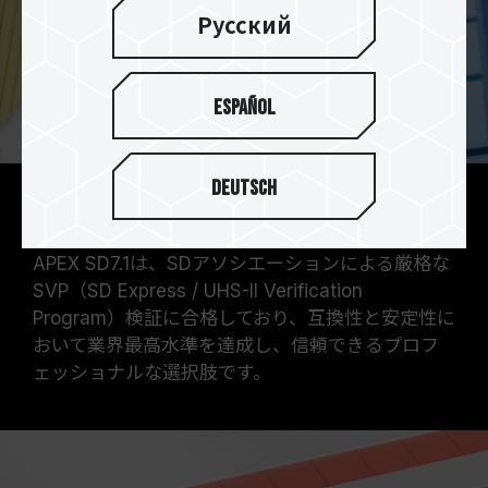
Русский
Español
Deutsch
SD協会 SVP 検証済み製品
APEX SD7.1は、SDアソシエーションによる厳格な
SVP（SD Express / UHS-II Verification
Program）検証に合格しており、互換性と安定性に
おいて業界最高水準を達成し、信頼できるプロフ
ェッショナルな選択肢です。