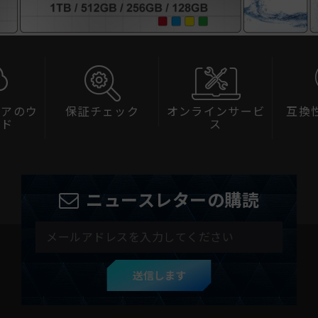
ェアのウ
保証チェック
オンラインサービ
互換
ード
ス
ニュースレターの購読
送信します