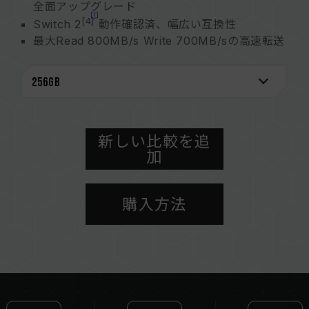
全面アップグレード
[4]
Switch 2
動作確認済、幅広い互換性
最大Read 800MB/s Write 700MB/sの高速転送
SD協会 SVP 検証済み製品
1TBの大容量、ストレージスペース
4K録画もスムーズ、決定的瞬間を逃さない
万全の保護設計、5年保証で安心感アップ
新しい比較を追
加
購入方法