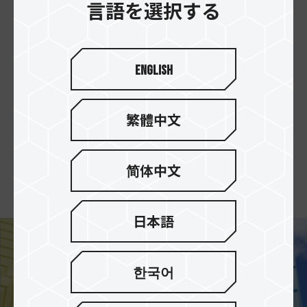
言語を選択する
の高速転送
PCIeチャンネルを通じて、従来のmicroSDカード
を遥かに超える速度を実現します。
English
TEAMGROUPのELITE MicroSDXC A1 V30（最大
読み書き速度約100MB/s）やT-CREATE EXPERT
SDXC V90（最大読み書き速度約300MB/s）と比
繁體中文
較して、APEX SD7.1はそれぞれ約8倍および2.6倍
の高速性能を向上し、高速転送・迅速なデータバ
ックアップ・ゲーム用の高速読み書きのニーズを
简体中文
満たします。
日本語
한국어