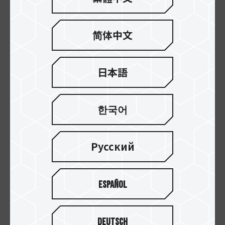
パッドに最適です。ELITE A1カードの読み取り/書
き込み速度に合わせて、パフォーマンスが向上し
简体中文
ます。ランダム読み取り速度は最大1500 IOPS（1
秒あたりの入出力操作）、ランダム書き込み速度
は最大500 IOPS。アプリをすばやく実行し、関連
日本語
するフォローアップ作業を処理して、さらに多くの
アプリをインストールできるようにすることを目
的としています。
한국어
Русский
Español
Deutsch