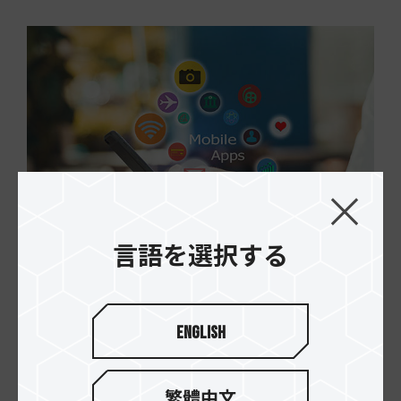
言語を選択する
強力なパフォーマンスで高速
English
かつスムーズにアプリを実行
モバイルデバイスメモリーカードの「Secure
繁體中文
Digital 5.1」仕様は、ANDROID™スマートフォン/