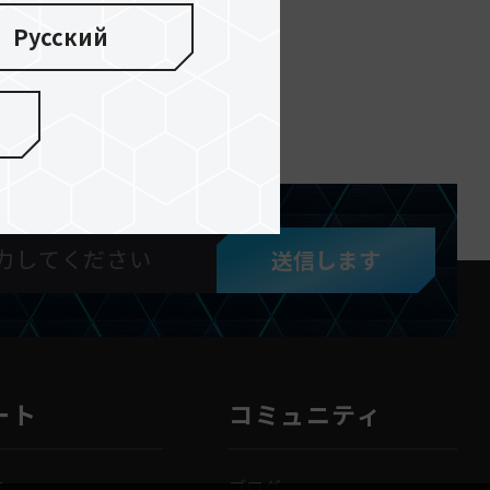
Русский
SD カー
送信します
ート
コミュニティ
法
ブログ