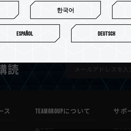
한국어
R31 3-in-1 メモリ
ULTRA CR I Micro
ドリーダー
ドリーダー
Español
Deutsch
購読
ース
TEAMGROUPについて
サポ
各事業所
購入方