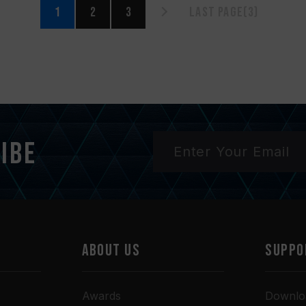
1
2
3
Last page(3)
ibe
ABOUT US
SUPPO
Awards
Downlo