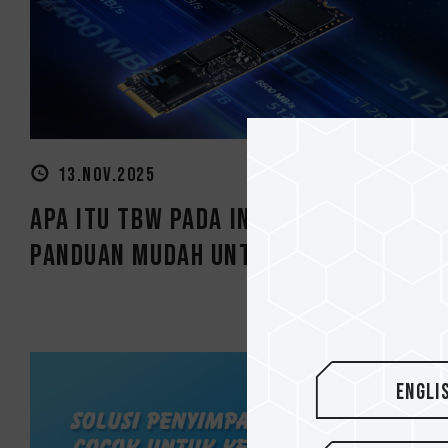
13.NOV.2025
Apa Itu TBW pada Internal SSD?
Panduan Mudah unt...
Engli