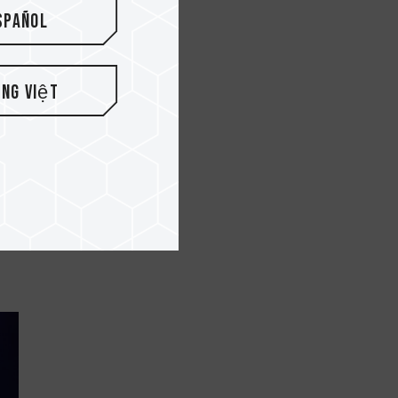
spañol
ếng Việt
da