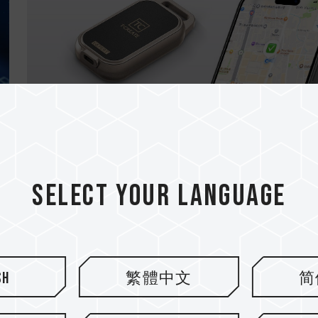
05.SEP.2025
T-CREATE P34F: SSD dengan Apple Fi
My
Select your language
sh
繁體中文
简