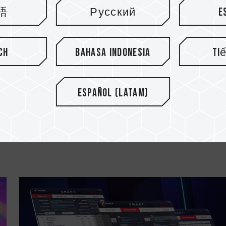
語
Русский
E
ch
Bahasa Indonesia
Ti
02.APR.2025
Español (Latam)
Tingkatkan Penyimpanan iPhone An
Secara Insta...