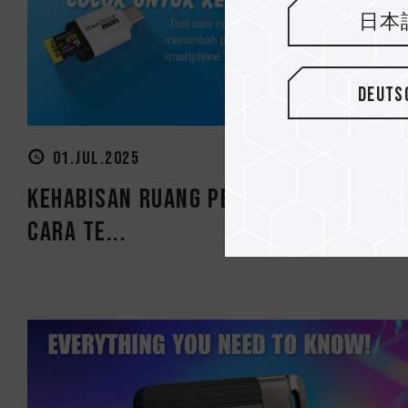
日本
Deuts
01.JUL.2025
Kehabisan Ruang Penyimpanan? Ini
Cara Te...