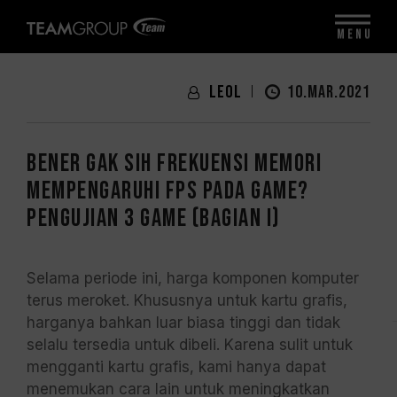
MENU
LeoL
10.MAR.2021
Bener Gak Sih Frekuensi Memori
Mempengaruhi FPS Pada Game?
Pengujian 3 Game (Bagian I)
Selama periode ini, harga komponen komputer
terus meroket. Khususnya untuk kartu grafis,
harganya bahkan luar biasa tinggi dan tidak
selalu tersedia untuk dibeli. Karena sulit untuk
mengganti kartu grafis, kami hanya dapat
menemukan cara lain untuk meningkatkan