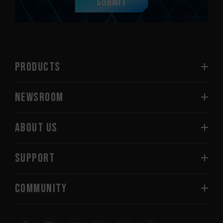
Submit
PRODUCTS
NEWSROOM
ABOUT US
SUPPORT
COMMUNITY