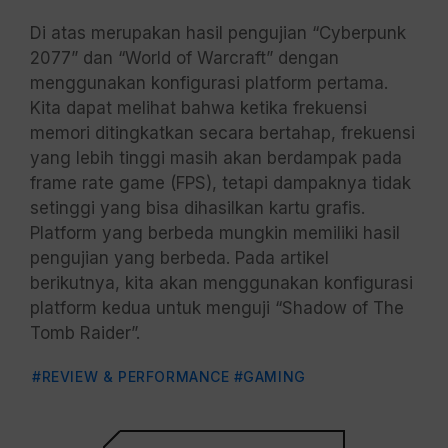
Di atas merupakan hasil pengujian “Cyberpunk
2077” dan “World of Warcraft” dengan
menggunakan konfigurasi platform pertama.
Kita dapat melihat bahwa ketika frekuensi
memori ditingkatkan secara bertahap, frekuensi
yang lebih tinggi masih akan berdampak pada
frame rate game (FPS), tetapi dampaknya tidak
setinggi yang bisa dihasilkan kartu grafis.
Platform yang berbeda mungkin memiliki hasil
pengujian yang berbeda. Pada artikel
berikutnya, kita akan menggunakan konfigurasi
platform kedua untuk menguji “Shadow of The
Tomb Raider”.
#REVIEW & PERFORMANCE
#GAMING