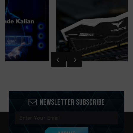
Newsletter Subscribe