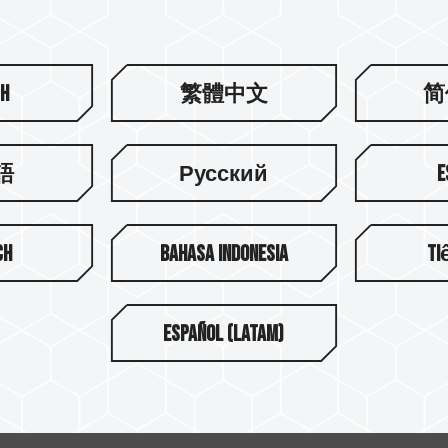
sh
繁體中文
简
語
Русский
E
購
ch
Bahasa Indonesia
Ti
Español (Latam)