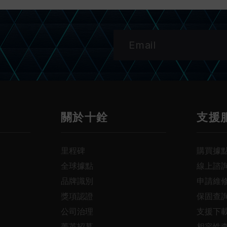
關於十銓
支援
里程碑
購買據
全球據點
線上諮
品牌識別
申請維
獎項認證
保固查
公司治理
支援下
菁英招募
相容性