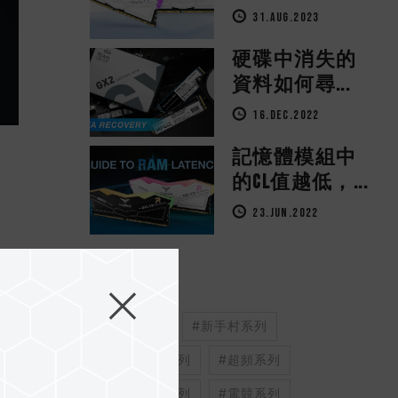
31.AUG.2023
硬碟中消失的
資料如何尋...
16.DEC.2022
記憶體模組中
的CL值越低，...
23.JUN.2022
標籤
#裝機系列
#新手村系列
#新品開箱系列
#超頻系列
#效能評測系列
#電競系列