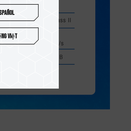
spañol
ếng Việt