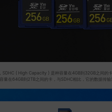
DHC ( High Capacity ) 是种容量在4GB到32
ty )是指容量在64GB到2TB之间的卡，与SDHC相比，它的数据