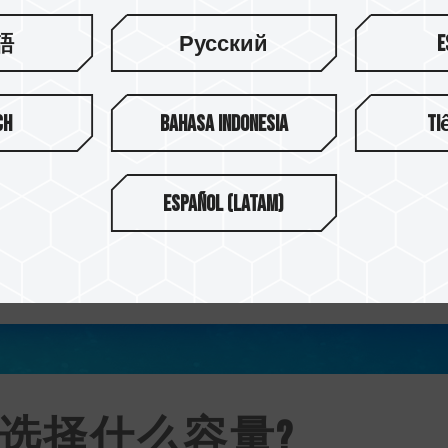
語
Русский
E
ch
Bahasa Indonesia
Ti
Español (Latam)
选择什么容量?