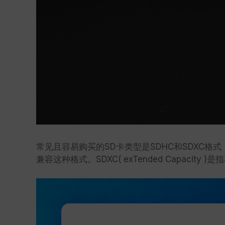
常见且容易购买的SD卡类型是SDHC和SDXC格式，S
兼容这种格式。SDXC( exTended Capaci