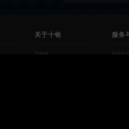
关于十铨
服务
里程碑
购买据
全球据点
线上咨
品牌识别
线上售
奖项认证
质保条
招聘信息
支援下
兼容性