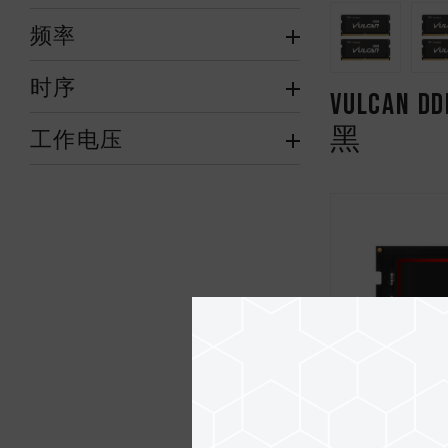
频率
时序
VULCAN
黑
工作电压