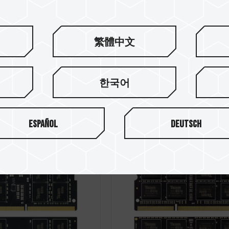
繁體中文
한국어
/ 火神 DDR4 笔记
ZEUS / 宙斯 DDR
内存
Español
Deutsch