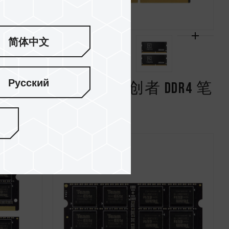
简体中文
Русский
4 笔记本
CLASSIC / 开创者 DDR4 笔
记本内存