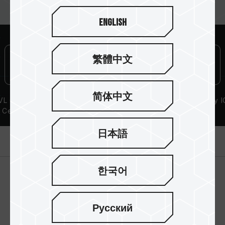
瑕疵。
English
XMP 2.0 需由使用者手动启用，部分主板可能无
法达到标示频率，最终运行频率受限于系统设定。
超频行为（如启用 XMP 2.0 设定）属于非
JEDEC 标准规范，可能影响系统稳定性。若因超
繁體中文
频导致系统不稳定，请回复 BIOS 默认值。
内存模块的标示频率为最高可达频率，并非所有系
统都能达成。
简体中文
L Compatibility
Lifetime Warranty
High-Quality I
请确认您的主板与处理器支持对应的超频技术
Certification
（XMP 2.0），否则内存可能无法达到标示的超频
频率。
日本語
产品介绍
十铨科技的内存模块皆在正常电压情况下进行验
证，若有处理器或主板故障状况，请联系处理器或
主板相关售后服务。
한국어
Русский