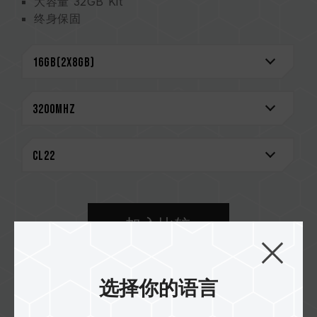
大容量 32GB Kit
终身保固
CAUTION
兼容平台完整信息，可至
"兼容性查询"
进一步了
解。
选购内存产品前，请先参考主板品牌的 QVL 兼容
性列表。
请勿混合使用不同容量、频率、品牌、型号的内
存。每一组套装中的内存皆通过兼容性测试配对而
成。若混合使用不同套装的内存，将可能导致系统
不稳定或不开机。
CPU 內存控制器(IMC)的体质以及当前使用的主
加入比较
板 BIOS 版本皆可能会影响內存运作频率。
内存的最终运行频率取决于系统 BIOS 设定及主
板、CPU 兼容性。
购买据点
若未启用 XMP 2.0（Intel），内存将以 SPD 默
选择你的语言
认频率（JEDEC 标准）运行，如 DDR4-
2133/2400 (或更低)。此为正常行为，并非产品