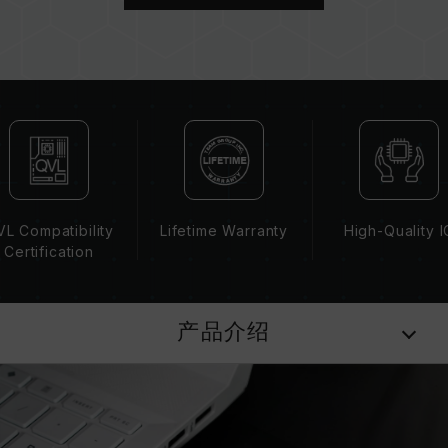
若未启用 XMP 3.0（Intel）或
EXPO（AMD），内存将以 SPD 默认频率
（JEDEC 标准）运行，如 DDR5-4800 (或更
低)。此为正常行为，并非产品瑕疵。
XMP 3.0 / EXPO 需由使用者手动启用，部分主
板可能无法达到标示频率，最终运行频率受限于系
统设定。
超频行为（如启用 XMP 3.0 / EXPO 设定）属于
非 JEDEC 标准规范，可能影响系统稳定性。若因
超频导致系统不稳定，请回复 BIOS 默认值。
L Compatibility
Lifetime Warranty
High-Quality I
内存模块的标示频率为最高可达频率，并非所有系
Certification
统都能达成。
请确认您的主板与处理器支持对应的超频技术
（XMP 3.0 / EXPO），否则内存可能无法达到标
产品介绍
示的超频频率。
十铨科技的内存模块皆在正常电压情况下进行验
证，若有处理器或主板故障状况，请联系处理器或
主板相关售后服务。