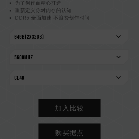
为了创作而精心打造
重新定义你对内存的认知
DDR5 全面加速 不浪费创作时间
终身质保 创作无虑
CAUTION
兼容平台完整信息，可至
"兼容性查询"
进一步了
解。
选购内存产品前，请先参考主板品牌的 QVL 兼容
性列表。
请勿混合使用不同容量、频率、品牌、型号的内
存。每一组套装中的内存皆通过兼容性测试配对而
成。若混合使用不同套装的内存，将可能导致系统
不稳定或不开机。
加入比较
CPU 內存控制器(IMC)的体质以及当前使用的主
板 BIOS 版本皆可能会影响內存运作频率。
内存的最终运行频率取决于系统 BIOS 设定及主
购买据点
板、CPU 兼容性。