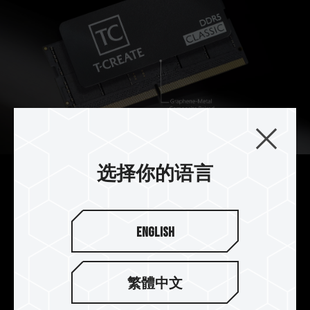
选择你的语言
为了创作而精心打造
为了让内存发挥稳定且淋漓尽致的效能，除了采用
English
石墨烯搭配金属复合材质，更使用十层 PCB 板、客
制化耐高温电容与严选高质量 IC 来打造 T-CREATE
CLASSIC DDR5 笔记本内存，让系统能稳定执行大
繁體中文
量的运算工作，尽情发挥创作。