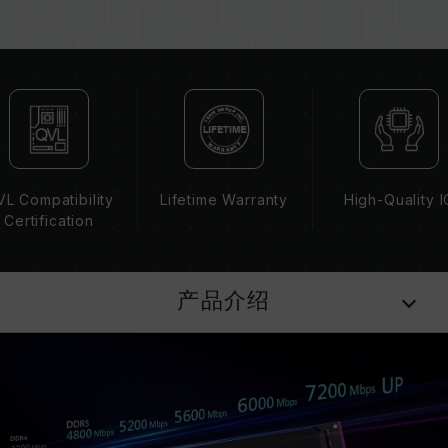
若未启用 XMP 3.0（Intel）或
EXPO（AMD），内存将以 SPD 默认频率
（JEDEC 标准）运行，如 DDR5-4800 (或更
低)。此为正常行为，并非产品瑕疵。
XMP 3.0 / EXPO 需由使用者手动启用，部分主
板可能无法达到标示频率，最终运行频率受限于系
统设定。
超频行为（如启用 XMP 3.0 / EXPO 设定）属于
L Compatibility
Lifetime Warranty
High-Quality I
非 JEDEC 标准规范，可能影响系统稳定性。若因
Certification
超频导致系统不稳定，请回复 BIOS 默认值。
内存模块的标示频率为最高可达频率，并非所有系
统都能达成。
产品介绍
请确认您的主板与处理器支持对应的超频技术
（XMP 3.0 / EXPO），否则内存可能无法达到标
示的超频频率。
十铨科技的内存模块皆在正常电压情况下进行验
证，若有处理器或主板故障状况，请联系处理器或
主板相关售后服务。