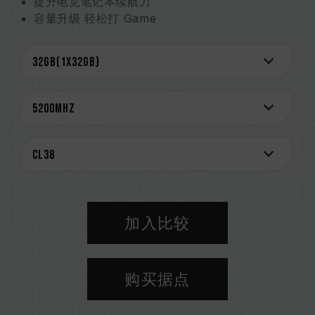
提升电竞笔记本续航力
容量升级 轻松打 Game
电源管理芯片 On-die ECC 除错机制
严选高质量 IC 稳定可靠
终身保固 安心玩 Game
CAUTION
兼容平台完整信息，可至
"兼容性查询"
进一步了
解。
选购内存产品前，请先参考主板品牌的 QVL 兼容
性列表。
请勿混合使用不同容量、频率、品牌、型号的内
存。每一组套装中的内存皆通过兼容性测试配对而
加入比较
成。若混合使用不同套装的内存，将可能导致系统
不稳定或不开机。
CPU 內存控制器(IMC)的体质以及当前使用的主
购买据点
板 BIOS 版本皆可能会影响內存运作频率。
内存的最终运行频率取决于系统 BIOS 设定及主
板、CPU 兼容性。