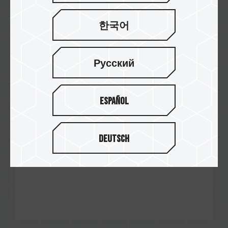
한국어
Jan / 2025
Diamond Award
PCMGAMES
Русский
Z540 M.2 PCIe SSD
Español
Deutsch