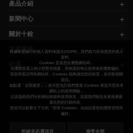
產品介紹
新聞中心
關於十銓
支援服務
根據歐盟施行的個人資料保護法(GDPR)，我們致力於保護您的個人
資料。
Cookies 是當您在瀏覽網站時，
社區
在瀏覽裝置上的小型暫存檔案，用來識別每位使用者的瀏覽偏好。
當您再度訪問本網站時，Cookies 能夠識別您的裝置，並存取相關
資訊。
如點選「全部接受」，表示您允許我們透過 Cookies 來提升您在本
網站上的使用體驗，
以及協助我們分析網站效能和使用狀況，並讓我們能在未來推薦最
適合您的行銷內容。
© 2026 Team Group Inc. All Rights Reserved.
您也可以點擊左下方的「管理 Cookies」自由設置您的瀏覽習慣與
偏好。
隱私權政策
Cookie 政策
拒絕非必選項目
接受全部