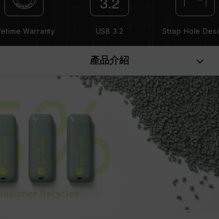
fetime Warranty
USB 3.2
Strap Hole Des
產品介紹