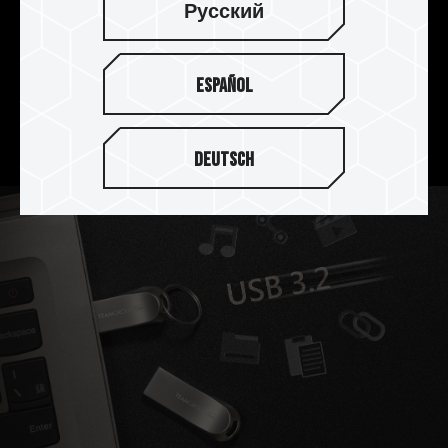
Русский
貼心掛孔設計 隨取隨存
貼心掛孔設計可將 C222 精鋅碟輕鬆掛置在鑰匙
Español
圈、背包或是其它配件上，方便使用者攜帶，隨取
隨存。
Deutsch