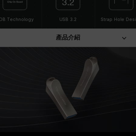
OB Technology
USB 3.2
Strap Hole Des
產品介紹