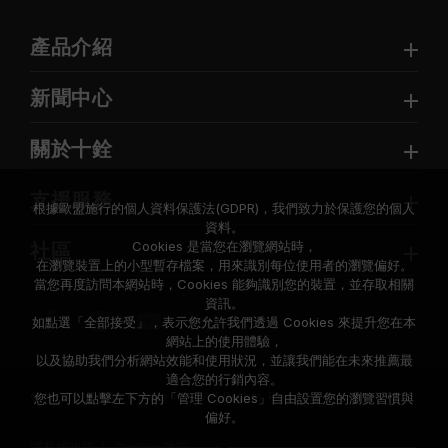
產品介紹
新聞中心
關於十銓
支援服務
根據歐盟施行的個人資料保護法(GDPR)，我們致力於保護您的個人
資料。
Cookies 是當您在瀏覽網站時，
社區
在瀏覽裝置上的小型暫存檔案，用來識別每位使用者的瀏覽偏好。
當您再度訪問本網站時，Cookies 能夠識別您的裝置，並存取相關
資訊。
如點選「全部接受」，表示您允許我們透過 Cookies 來提升您在本
網站上的使用體驗，
以及協助我們分析網站效能和使用狀況，並讓我們能在未來推薦最
適合您的行銷內容。
© 2026 Team Group Inc. All Rights Reserved.
您也可以點擊左下方的「管理 Cookies」自由設置您的瀏覽習慣與
偏好。
隱私權政策
Cookie 政策