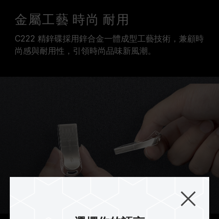
金屬工藝 時尚 耐用
C222 精鋅碟採用鋅合金一體成型工藝技術，兼顧時
尚感與耐用性，引領時尚品味新風潮。