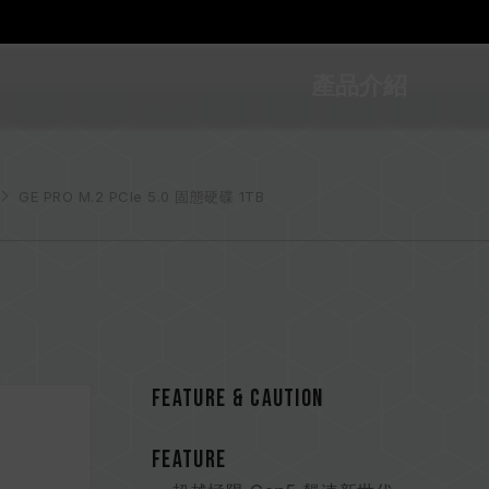
產品介紹
GE PRO M.2 PCIe 5.0 固態硬碟 1TB
FEATURE & CAUTION
FEATURE