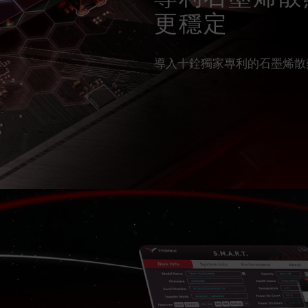
更穩定
導入十銓獨家專利的石墨烯散