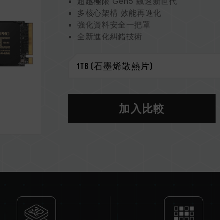
超越極限 Gen5 飆速新世代
多核心架構 效能再進化
強化資料安全一把罩
全新進化糾錯技術
專利石墨烯散熱片強化散熱 系統運行更
智慧健康監控大師
環保尖兵守護地球
專利石墨烯散熱片
美國發明專利 (證書號：US11051392B
台灣發明專利 (證書號：I703921)
加入比較
中國新型專利 (證書號：CN 211019739
S.M.A.R.T. 專利軟體
台灣發明專利（證書號：I751753）
CAUTION
若 SSD 使用早期版本韌體，建議到
支