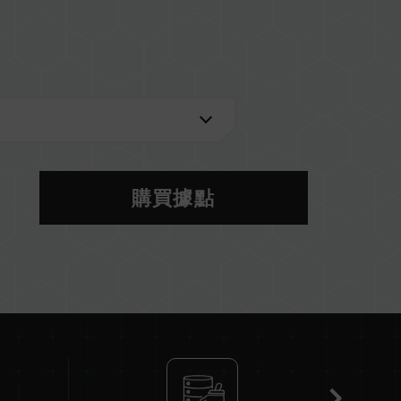
穩定
2)
購買據點
 U)
援服務-下載中心
更新專用韌體版本。