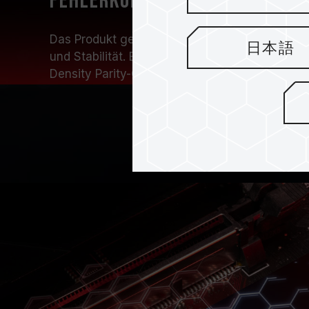
Fehlerkorrekturtechnologi
Das Produkt gewährleistet Datengenauigkeit m
日本語
und Stabilität. Es verwendet die brandneue 4
Density Parity-Check Code), um die Lebensdau