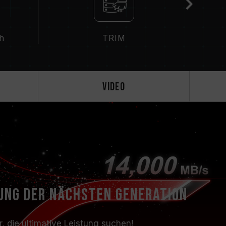
ch
TRIM
Video
ung der nächsten Generation
, die ultimative Leistung suchen!