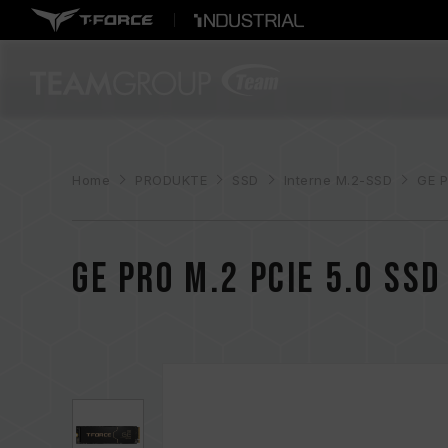
Home
PRODUKTE
SSD
Interne M.2-SSD
GE P
GE PRO M.2 PCIe 5.0 SSD