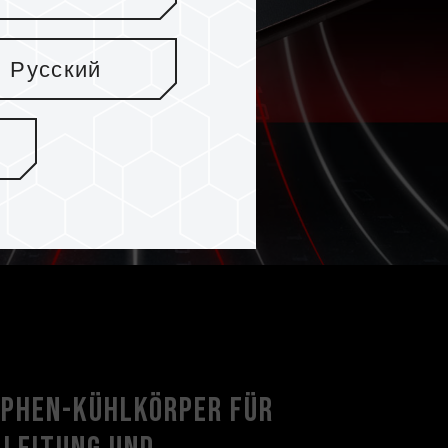
Русский
aphen-Kühlkörper für