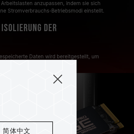
 Arbeitslasten anzupassen, indem sie sich
ne Stromverbrauchs-Betriebsmodi einstellt.
Isolierung der
gespeicherte Daten wird bereitgestellt, um
-Daten von externen Quellen zu verhindern.
besserten Sicherheitsisolierungsfunktion des
um einen vollständigeren Datenspeicherprozess
简体中文