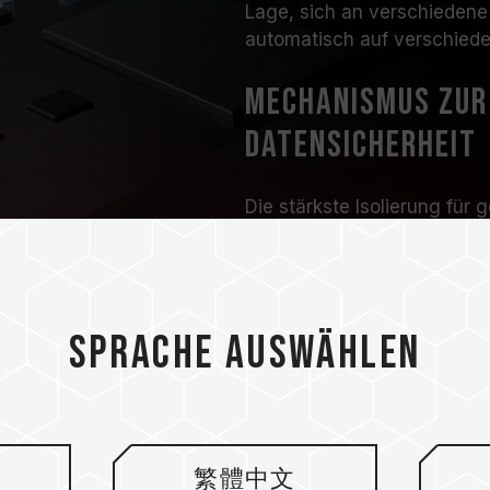
Lage, sich an verschiedene
automatisch auf verschiede
Mechanismus zur 
Datensicherheit
Die stärkste Isolierung für 
bösartige Angriffe auf SSD
Das Produkt ist mit der ver
Controllers ausgestattet, 
zu gewährleisten.
Sprache auswählen
繁體中文