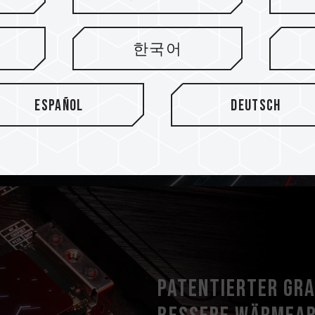
e
it hervorragender Leistung
한국어
K-LDPC-Technologie (Low-
er der SSD zu verlängern.
Español
Deutsch
Patentierter Gr