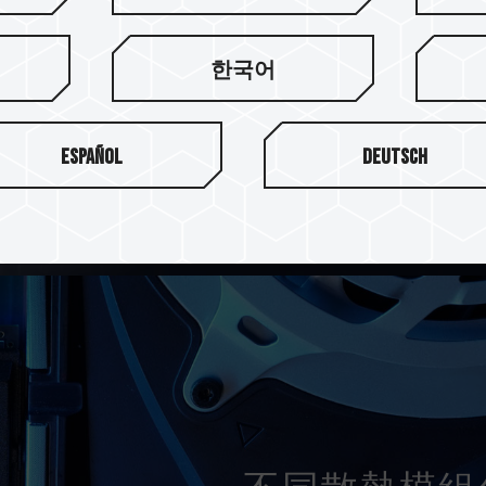
T-FORCE G70 Pro PCIe 4.
FORCE G70 PCIe 4.0 S
한국어
選擇。
Español
Deutsch