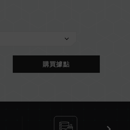
2)
購買據點
 U)