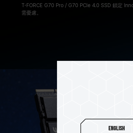
T-FORCE G70 Pro / G70 PCIe 4.0 SSD 鎖
需憂慮。
English