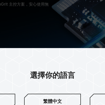
定 InnoGrit 主控方案，安心使用無
選擇你的語言
Caching 分級
繁體中文