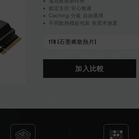
電競效能新悍將
鎖定主控 安心無慮
Caching 分級 自由選擇
不同散熱模組包裝 依需求挑選
優化效能運作 可靠、壽命兼顧
智慧健康監控大師
環保尖兵守護地球
專利石墨烯散熱片
美國發明專利 (證書號 : US11051392B
台灣發明專利 (證書號 : I703921)
加入比較
中國新型專利 (證書號 : CN 211019739
S.M.A.R.T. 專利軟體
台灣發明專利（證書號：I751753）