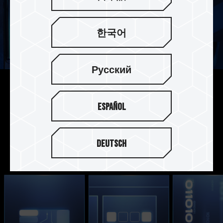
한국어
Русский
不同散热模块包装 依需求挑选
Español
提供超薄石墨烯专利散热片以及全新铝合金散热
片，两款不同的散热模块均符合 PS5 游戏主机散热
片规范，依需求选择最适合装置的散热片。
Deutsch