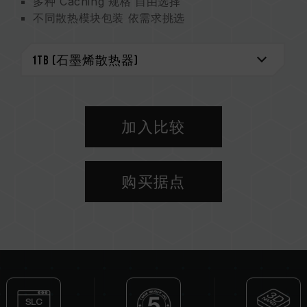
多种 Caching 规格 自由选择
不同散热模块包装 依需求挑选
优化效能运作 可靠、寿命兼顾
智慧健康监控大师
环保尖兵守护地球
专利石墨烯散热片
美国发明专利 (证书号 : US11051392B2)
台湾地区发明专利 (证书号 : I703921)
加入比较
中国新型专利 (证书号 : CN 211019739 U)
S.M.A.R.T. 专利软件
台湾地区发明专利（证书号：I751753）
购买据点