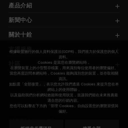
產品介紹
新聞中心
關於十銓
支援服務
根據歐盟施行的個人資料保護法(GDPR)，我們致力於保護您的個人
資料。
Cookies 是當您在瀏覽網站時，
社區
在瀏覽裝置上的小型暫存檔案，用來識別每位使用者的瀏覽偏好。
當您再度訪問本網站時，Cookies 能夠識別您的裝置，並存取相關
資訊。
如點選「全部接受」，表示您允許我們透過 Cookies 來提升您在本
網站上的使用體驗，
以及協助我們分析網站效能和使用狀況，並讓我們能在未來推薦最
適合您的行銷內容。
© 2026 Team Group Inc. All Rights Reserved.
您也可以點擊左下方的「管理 Cookies」自由設置您的瀏覽習慣與
偏好。
隱私權政策
Cookie 政策