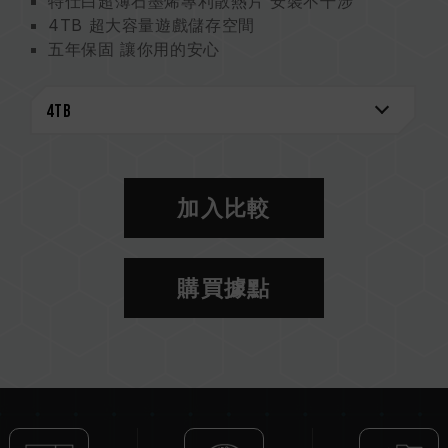
特仕白超薄石墨烯專利散熱片 安裝不干涉
4TB 超大容量遊戲儲存空間
五年保固 讓你用的安心
台灣發明專利 (證書號 : I703921)
美國發明專利 (證書號 : US11051392B2)
中國新型專利 (證書號 : CN 211019739 U)
加入比較
購買據點