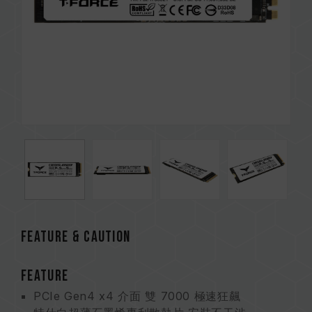
FEATURE & CAUTION
FEATURE
PCIe Gen4 x4 介面 雙 7000 極速狂飆