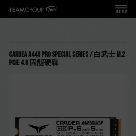
MENU
CARDEA A440 Pro Special Series / 白武士 M.2
PCIe 4.0 固態硬碟