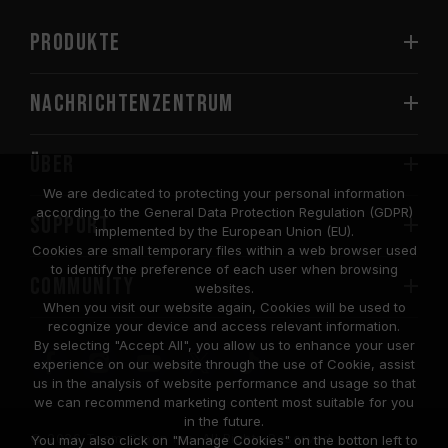
PRODUKTE
Nachrichtenzentrum
Über
We are dedicated to protecting your personal information
according to the General Data Protection Regulation (GDPR)
SUPPORT
implemented by the European Union (EU).
Cookies are small temporary files within a web browser used
to identify the preference of each user when browsing
COMMUNITY
websites.
When you visit our website again, Cookies will be used to
recognize your device and access relevant information.
By selecting "Accept All", you allow us to enhance your user
experience on our website through the use of Cookie, assist
us in the analysis of website performance and usage so that
we can recommend marketing content most suitable for you
in the future.
© 2026 Team Group Inc. All Rights Reserved.
You may also click on "Manage Cookies" on the botton left to