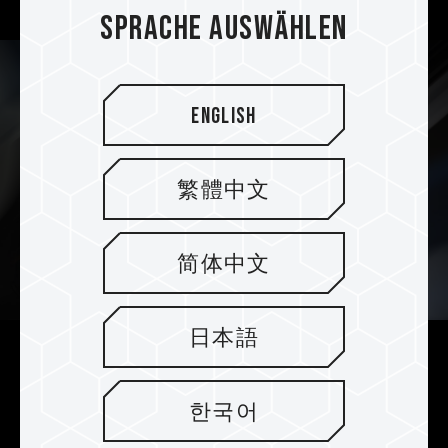
Sprache auswählen
English
繁體中文
简体中文
日本語
Sonderedition mit weißem ultra-
dünnen, patentierten Graphen-
한국어
Kühlkörper mit Null-Interferenz