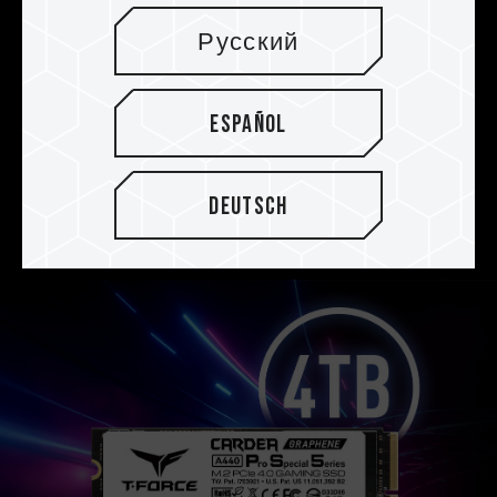
Ausgestattet mit einem weißen, ultradünnen
Русский
und patentierten Graphen-Kühlkörper, wobei sie
selbst inklusive Kühlkörper nur 3,7 mm hoch ist
und damit weit unter den PS5-
Español
Höhenanforderungen von 8 mm liegt, damit
Gamer problemlos erweiterten Speicherplatz
ohne jegliche Beeinträchtigung installieren
Deutsch
können.