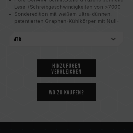
Lese-/Schreibgeschwindigkeiten von >7000
Sonderedition mit weißem ultra-dünnen,
patentierten Graphen-Kühlkörper mit Null-
Interferenz
Ultra-großer 4TB Gaming-Speicherplatz
Fünf Jahre Garantie für größtmöglichen
Schutz
Taiwanesisches Erfindungspatent (Nummer:
I703921)
Hinzufügen
US-Patent (Nummer: US11051392B2)
Vergleichen
China Utlity Patent (Nummer: CN 211019739
U)
Wo zu kaufen?