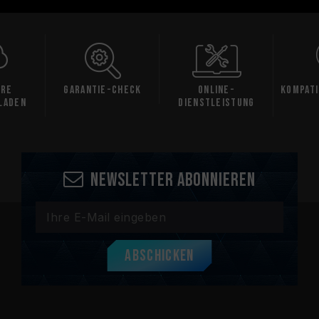
are
Garantie-Check
Online-
Kompati
laden
Dienstleistung
Newsletter abonnieren
Abschicken