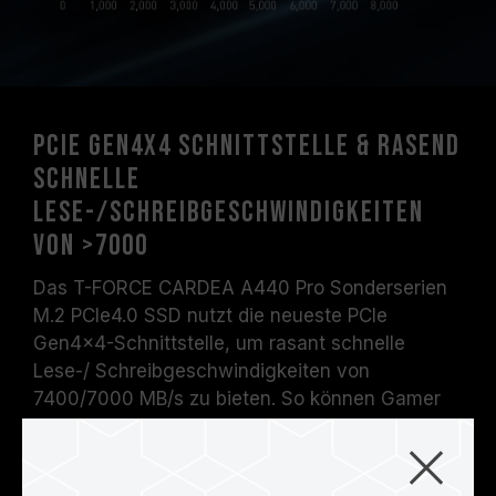
PCIe Gen4x4 Schnittstelle & rasend
schnelle
Lese-/Schreibgeschwindigkeiten
von >7000
Das T-FORCE CARDEA A440 Pro Sonderserien
M.2 PCIe4.0 SSD nutzt die neueste PCIe
Gen4x4-Schnittstelle, um rasant schnelle
Lese-/ Schreibgeschwindigkeiten von
7400/7000 MB/s zu bieten. So können Gamer
ihre Spiele in atemberaubender
Geschwindigkeit starten und ein geschmeidiges
Spielerlebnis genießen.