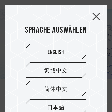
Sprache auswählen
English
繁體中文
简体中文
Patentierte Graphene-
Kühltechnologie für zuverlässige
Leistung
日本語