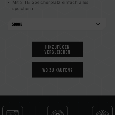
Mit 2 TB Speicherplatz einfach alles
speichern
Patentierte Graphene-Kühltechnologie für
zuverlässige Leistung
Überwachung des SSD-Zustands mit
S.M.A.R.T.
Recycelte Verpackungsmaterialien: Besser
für die Erde
Hinzufügen
Umfassender Schutz mit 3-Jahres-Garantie
Vergleichen
Patente für wärmeableitende Graphen-
Etiketten:
Wo zu kaufen?
Taiwanisches Nutzungspatent(Nr.:
M628748)
Chinesisches Nutzungspatent (Nr.: CN
217135922 U)
Patentierte S.M.A.R.T.-Software
Taiwanisches Erfindungspatent (Nr.:
I751753)