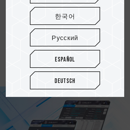
Das exklusive, patentierte Graphen-
Wärmeableitungslabel von TEAMGROUP senkt
한국어
wirkungsvoll die Betriebstemperaturen und
sorgt so für eine konstante SSD-Leistung. Die
NV5000 SSD ist mit den neuesten Plattformen
Русский
von Intel und AMD kompatibel und eignet sich
hervorragend für Desktops und Laptops.
Taiwan-Gebrauchsmusterpatent (Patent Nr.:
Español
M628748) / China-Gebrauchsmusterpatent
(Patent Nr.: CN 217135922 U)
Deutsch