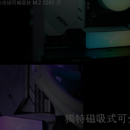
 水冷頭可相容於 M.2 2280 尺
獨特磁吸式可