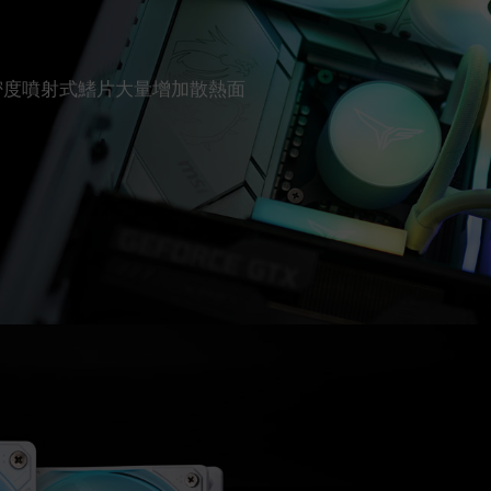
高密度噴射式鰭片大量增加散熱面