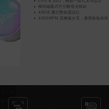
CPU & SSD，獨創一體式水冷設計
獨特磁吸式可分離發光模組
ARGB 魔幻雙鏡面設計
4000RPM 高轉速水泵，優異散熱表現
360mm 大尺寸高效散熱冷排
120mm ARGB 液壓軸承風扇
冷卻雙熱源之水冷裝置專利
台灣發明專利(證書號: I847215)