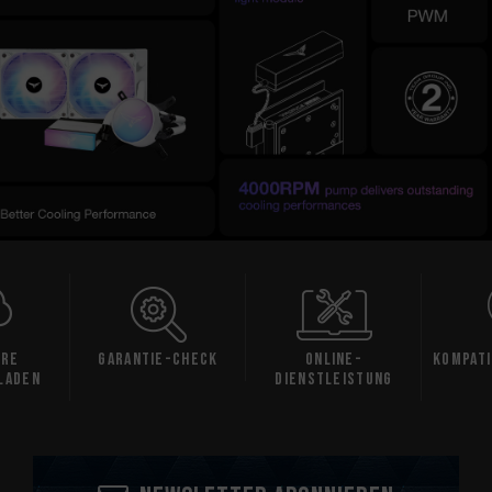
are
Garantie-Check
Online-
Kompati
laden
Dienstleistung