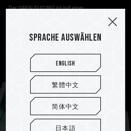
Der SIREN DUO360 ist mit einer
Hochgeschwindigkeitspumpe mit 4000
Umdrehungen pro Minute (RPRM) ausgestattet.
Nachdem die Kühlflüssigkeit durch den PCIe-
Sprache auswählen
SSD- und CPU-Wasserblock fließt, gelangt sie
zur Wärmeabfuhr in den großen
Wärmetauscher, der durch Lüfter unterstützt
wird. Das herausragende Design liefert sehr
English
Gute Kühlleistungen.
繁體中文
简体中文
日本語