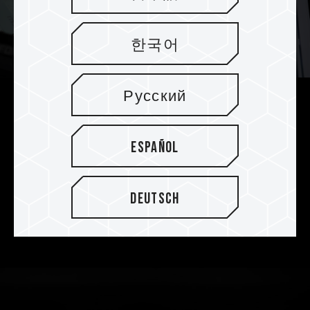
한국어
Русский
Großer und effizienter 360-mm-
Kühler
Español
Der SIREN DUO360 verfügt über einen großen
360-mm-Wärmetauscher mit einer hochdichten
Deutsch
Jet-Finne, die die Kühloberfläche vergrößert,
um die von CPU und SSD erzeugte Abwärme
effektiv abzuleiten.