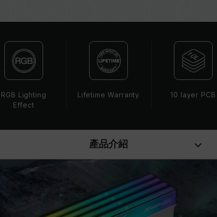
而成。若混合使用不同套裝的記憶體，將可能導致
系統不穩定或不開機。
CPU 記憶體控制器(IMC)的體質以及當前使用的
主機板 BIOS 版本皆可能會影響記憶體運作頻率。
記憶體的最終運行頻率取決於系統 BIOS 設定及主
機板、CPU 相容性。
若未啟用 XMP（Intel）或 EXPO（AMD），記
憶體將以 SPD 預設頻率（JEDEC 標準）運行，
RGB Lighting
Lifetime Warranty
10 layer PCB
如 DDR5-4800 (或更低)。此為正常行為，並非
Effect
產品瑕疵。
XMP 3.0 / EXPO 需由使用者手動啟用，部分主
機板可能無法達到標示頻率，最終運行頻率受限於
產品介紹
系統設定。
超頻行為（如啟用 XMP / EXPO 設定）屬於非
JEDEC 標準規範，可能影響系統穩定性。若因超
頻導致系統不穩定，請回復 BIOS 預設值。
記憶體模組的標示頻率為最高可達頻率，並非所有
系統都能達成。