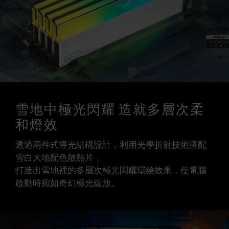
請確認您的主機板與處理器支援對應的超頻技術
（XMP / EXPO），否則記憶體可能無法達到標示
的超頻頻率。
十銓科技的記憶體模組皆在正常電壓情況下進行驗
證，若有處理器或主機板故障狀況，請聯繫處理器
或主機板相關售後服務。
雪地中極光閃耀 造就多層次柔
和燈效
透過兩件式導光結構設計，利用光學折射技術搭配
雪白大地配色散熱片，
打造出雪地裡的多層次極光閃耀環繞效果，使電腦
啟動時宛如奇幻極光綻放。