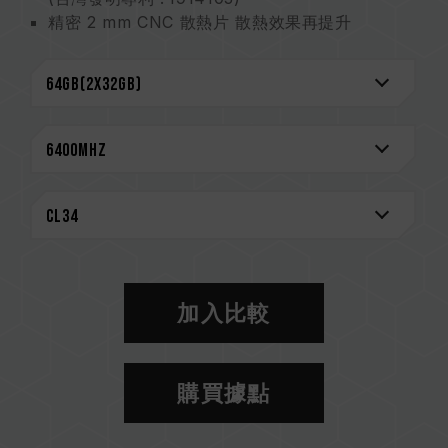
精密 2 mm CNC 散熱片 散熱效果再提升
白色主題最佳選擇
頂級抗擾 10 層板
強化 PMIC 散熱設計
創新線路結構專利 降低功耗與發熱（台灣發明專
利: I842298；美國發明專利：US12111715B2）
專利 IC 分級驗證技術 確保適用性及耐用度（台灣
發明專利：I751093；美國發明專利：
US11488679B1）
終身保固
CAUTION
加入比較
相容平台完整資訊，可至
"相容性查詢"
進一步了
解。
選購記憶體產品前，請先參考主機板品牌的 QVL
購買據點
相容性列表。
請勿混合使用不同容量、頻率、品牌、型號的記憶
體。每一組套裝中的記憶體皆通過相容性測試配對