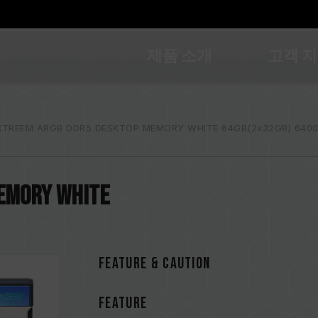
제품 소개
고객 
XTREEM ARGB DDR5 DESKTOP MEMORY WHITE 64GB(2x32GB) 640
EMORY WHITE
FEATURE & CAUTION
FEATURE