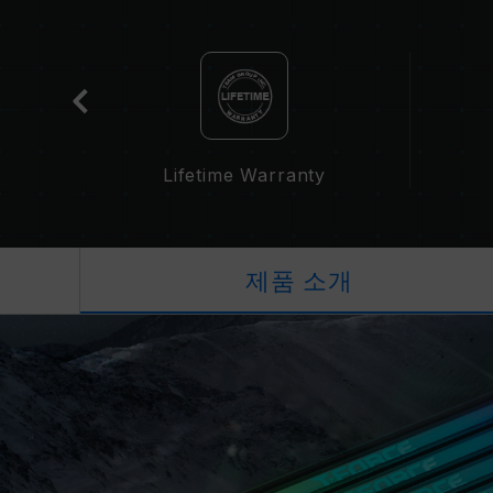
t
Lifetime Warranty
제품 소개