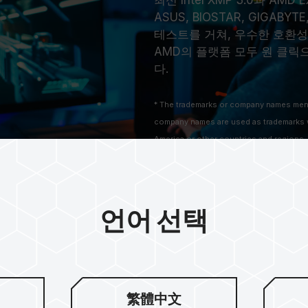
최신 Intel XMP 3.0과 AM
ASUS, BIOSTAR, GIGA
테스트를 거쳐, 우수한 호환성으
AMD의 플랫폼 모두 원 클릭
다.
* The trademarks or company names ment
company names are used as trademarks w
America or other countries and regions.
* Trademark statement: The product names
features or functions, which may belong
언어 선택
繁體中文