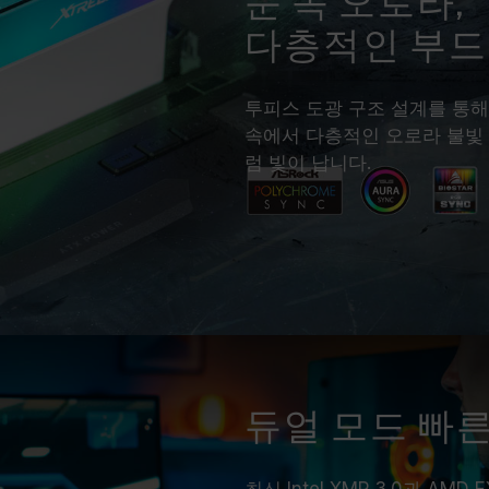
눈 속 오로라,
TEAMGROUP의 모든 메모리 모듈은
다층적인 부드
메인보드의 문제로 인한 고장은 해당 제
투피스 도광 구조 설계를 통해
속에서 다층적인 오로라 불빛
럼 빛이 납니다.
듀얼 모드 빠른