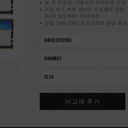
눈 속 오로라, 다층적인 부드러운 조명
듀얼 모드 빠른 원터치 오버클럭 인증
(대만 발명특허: I914103)
정밀 2mm CNC 히트싱크로 방열 효과
화이트 테마의 최고 선택
하이엔드 방해 방지 10단 PCB 플레이
강화된 PMIC 방열 설계
특허받은 혁신적인 케이블 구조로 전력 
US12111715B2)
특허받은 IC 분류 기술로 적합성 및 내
평생 보증
CAUTION
호환되는 플랫폼 관련 정보는
'호환성 
비교에 추가
메모리 제품을 구매하기 전에, 반드시 
을 참고하십시오.
용량, 주파수, 브랜드, 모델이 상이한
환성 테스트를 통해 페어링 됐습니다.