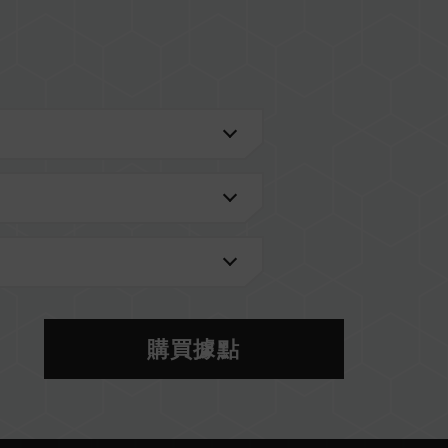
進一步了解。
的 QVL 相容性列表。
型號的記憶體。每一組套裝中的記憶體皆通過相容性
記憶體，將可能導致系統不穩定或不開機。
當前使用的主機板 BIOS 版本皆可能會影響記憶體運
S 設定及主機板、CPU 相容性。
購買據點
AMD），記憶體將以 SPD 預設頻率（JEDEC 標準）
。此為正常行為，並非產品瑕疵。
手動啟用，部分主機板可能無法達到標示頻率，最終運行頻
定）屬於非 JEDEC 標準規範，可能影響系統穩定性。