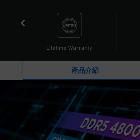
cation
Lifetime Warranty
產品介紹