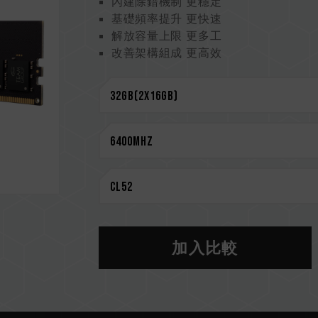
內建除錯機制 更穩定
基礎頻率提升 更快速
解放容量上限 更多工
改善架構組成 更高效
降低工作電壓 更省電
CAUTION
相容平台完整資訊，可至
"相容性查詢"
選購記憶體產品前，請先參考主機板品牌
請勿混合使用不同容量、頻率、品牌、
測試配對而成。若混合使用不同套裝的
CPU 記憶體控制器(IMC)的體質以及
作頻率。
記憶體的最終運行頻率取決於系統 BIO
加入比較
若未啟用 XMP（Intel）或 EXPO（
運行，如 DDR5-4800 (或更低)
XMP 3.0 / EXPO 需由使用者
率受限於系統設定。
超頻行為（如啟用 XMP / EXPO 設