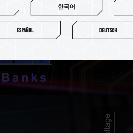
改善架構組成
한국어
DDR5 採用由 8 個 Bank G
Español
Deutsch
元) 架構，相比於 DDR4 的 1
Availability)；另外 DDR
量)也為 DDR4 的兩倍，皆