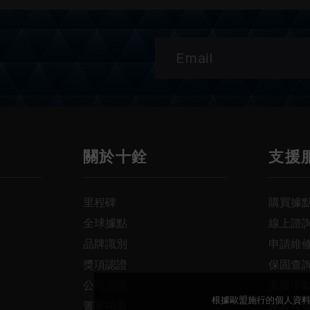
關於十銓
支援
里程碑
購買據
全球據點
線上諮
品牌識別
申請維
獎項認證
保固查
公司治理
支援下
根據歐盟施行的個人資料
菁英招募
相容性