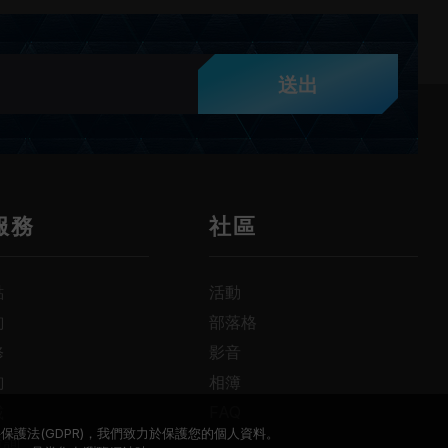
送出
服務
社區
點
活動
詢
部落格
修
影音
詢
相簿
載
FAQ
保護法(GDPR)，我們致力於保護您的個人資料。
查詢