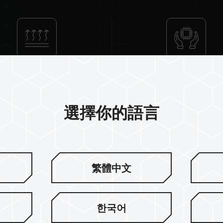
inum Heat Dissipation
High-Quality IC
Solution
選擇你的語言
繁體中文
堅持品質至上
한국어