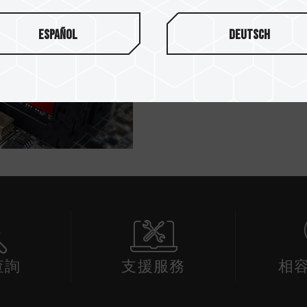
十銓科技(TEAMGROUP Inc
則，堅持採用高品質顆粒，經
Español
Deutsch
同時依據 JEDEC（JOINT ELE
國電子工程設計發展聯合協會
腦系統的潛在效能！另外，TEA
消費者不同層面的使用需求。
查詢
支援服務
相