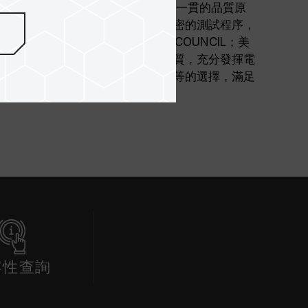
.) TEAM ELITE DDR3 系列秉持十銓一貫的品質原
過嚴謹的生產製造過程以及通過嚴密的測試程序，
CTRON DEVICE ENGINEERING COUNCIL；美
）規範生產，提供使用者優異的品質，充分發揮電
M ELITE 提供多種頻率及容量不等的選擇，滿足
容性查詢