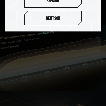
Español
高導熱係數的導熱矽膠，加強 PMIC 散熱效果，搭
配可耐酸、抗腐蝕、抗鏽、不導電的陽極表面處
裡，整體達到完美散熱效果。
Deutsch