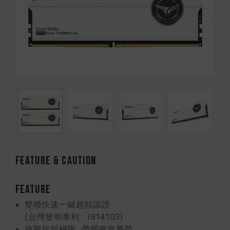
FEATURE & CAUTION
FEATURE
雙模快速一鍵超頻認證
(台灣發明專利 : I914103)
挑戰超頻極限 榮耀徽章尊榮