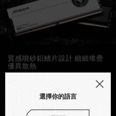
質感噴砂鋁鰭片設計 細細堆疊
優異散熱
T-FORCE XTREEM DDR5 外型設計源自於火山高溫
形成的冷熱能量轉換，透過質感噴砂融合玄武岩般
厚實金屬兩片式傾斜鋁鰭片設計，呈現玄武岩與沙
灘的外型視覺，得到優異降溫的散熱效果，烙印 T-
選擇你的語言
FORCE logo 徽章，認證極致玩味。