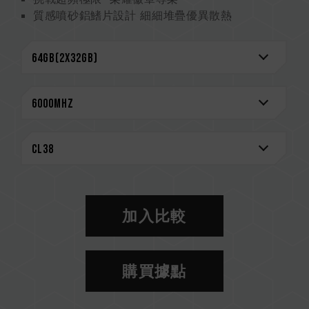
質感噴砂鋁鰭片設計 細細堆疊優異散熱
2mm 厚實散熱片 散熱效果完美提升
嚴選高品質 IC 專利驗證技術
搭載電源管理晶片 穩定有效運用電力
On-Die ECC 除錯機制 系統更穩定
終身保固
CAUTION
相容平台完整資訊，可至
"相容性查詢"
進一步了
解。
選購記憶體產品前，請先參考主機板品牌的 QVL
相容性列表。
加入比較
請勿混合使用不同容量、頻率、品牌、型號的記憶
體。每一組套裝中的記憶體皆通過相容性測試配對
而成。若混合使用不同套裝的記憶體，將可能導致
購買據點
系統不穩定或不開機。
CPU 記憶體控制器(IMC)的體質以及當前使用的
主機板 BIOS 版本皆可能會影響記憶體運作頻率。