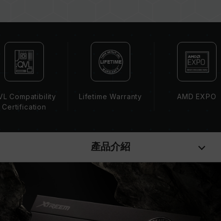
記憶體的最終運行頻率取決於系統 BIOS 設定及主
機板、CPU 相容性。
若未啟用 XMP（Intel）或 EXPO（AMD），記
憶體將以 SPD 預設頻率（JEDEC 標準）運行，
如 DDR5-4800 (或更低)。此為正常行為，並非
產品瑕疵。
XMP 3.0 / EXPO 需由使用者手動啟用，部分主
機板可能無法達到標示頻率，最終運行頻率受限於
L Compatibility
Lifetime Warranty
AMD EXPO
系統設定。
Certification
超頻行為（如啟用 XMP / EXPO 設定）屬於非
JEDEC 標準規範，可能影響系統穩定性。若因超
頻導致系統不穩定，請回復 BIOS 預設值。
產品介紹
記憶體模組的標示頻率為最高可達頻率，並非所有
系統都能達成。
請確認您的主機板與處理器支援對應的超頻技術
（XMP / EXPO），否則記憶體可能無法達到標示
的超頻頻率。
十銓科技的記憶體模組皆在正常電壓情況下進行驗