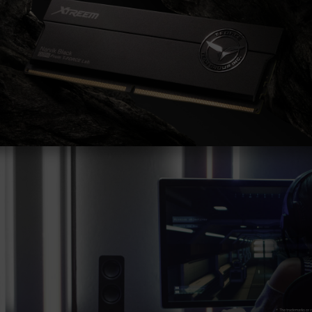
Die endgültige Betriebsfrequenz des
Speichers hängt von den BIOS-Einstellungen
des Systems und der Kompatibilität von
Motherboard und CPU ab.
Wenn XMP 3.0 (Intel) oder EXPO (AMD)
nicht aktiviert ist, läuft der Speicher mit der
SPD-Standardfrequenz (JEDEC-Standard),
z. B. DDR5-4800 (oder niedriger). Dies ist
ein typisches Phänomen und kein
Produktfehler.
XMP 3.0 / EXPO muss vom Benutzer
manuell aktiviert werden. Manche
Hauptplatinen können die angegebene
Frequenz nicht erreichen, da die endgültige
Betriebsfrequenz von den
Systemeinstellungen abhängt.
Eine Übertaktung (wie z. B. die Aktivierung
von XMP 3.0 / EXPO-Einstellungen) ist nicht
Teil des JEDEC-Standards und kann die