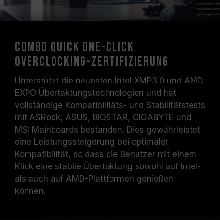
Systemstabilität beinträchtigen. Falls die
Übertaktung zur Instabilität des Systems
führt, kehren Sie bitte zu den BIOS-
Standardeinstellungen zurück.
Combo Quick One-Click
Die angegebene Frequenz des
Overclocking-Zertifizierung
Speichermoduls ist die maximal erreichbare
Frequenz. Sie wird jedoch nicht von allen
Unterstützt die neuesten Intel XMP3.0 und AMD
Systemen erreicht werden können.
EXPO Übertaktungstechnologien und hat
Vergewissern Sie sich, dass Ihr Motherboard
vollständige Kompatibilitäts- und Stabilitätstests
und Ihr Prozessor die entsprechenden
mit ASRock, ASUS, BIOSTAR, GIGABYTE und
Übertaktungstechnologien (XMP 3.0 /
MSI Mainboards bestanden. Dies gewährleistet
EXPO) unterstützen; andernfalls erreicht der
eine Leistungssteigerung bei optimaler
Speicher eventuell nicht die angegebene
Kompatibilität, so dass die Benutzer mit einem
Übertaktungsfrequenz.
Klick eine stabile Übertaktung sowohl auf Intel-
TEAMGROUP-Speichermodule werden unter
als auch auf AMD-Plattformen genießen
normalen Spannungsbedingungen getestet.
können.
Bei Problemen mit dem Prozessor oder dem
Motherboard wenden Sie sich bitte an den
jeweiligen Kundendienst des Prozessor- oder