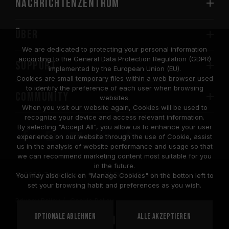
Nachrichtenzentrum
Über
We are dedicated to protecting your personal information
according to the General Data Protection Regulation (GDPR)
SUPPORT
implemented by the European Union (EU).
Cookies are small temporary files within a web browser used
to identify the preference of each user when browsing
COMMUNITY
websites.
When you visit our website again, Cookies will be used to
recognize your device and access relevant information.
By selecting "Accept All", you allow us to enhance your user
experience on our website through the use of Cookie, assist
us in the analysis of website performance and usage so that
we can recommend marketing content most suitable for you
in the future.
© 2026 Team Group Inc. All Rights Reserved.
You may also click on "Manage Cookies" on the botton left to
set your browsing habit and preferences as you wish.
Privacy Policy
Cookie Policy
United
Optionale ablehnen
Alle akzeptieren
STANDORT
States