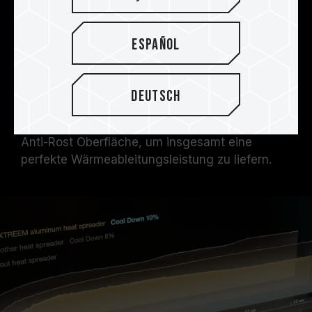
T-FORCE XTREEM DDR5 verwendet eine 2 mm
dicke Aluminiumlegierung als Heatspreader, um
die Qualität und Wärmekapazität zu erhöhen.
Español
Das Produkt verfügt außerdem über ein
Wärmeleit-Pad mit hoher
Temperaturleitfähigkeit, um die PMIC-
Deutsch
Wärmeableitungseffekte zu verstärken,
gekoppelt mit einer Anti-Säure-, Alkali- und
Anti-Rost Oberfläche, um insgesamt eine
perfekte Wärmeableitungsleistung zu liefern.