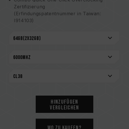
Zertifizierung
(Erfindungspatentnummer in Taiwan:
I914103)
Ehrenhaftes T-FORCE-Logo überschreitet
Übertaktungsgrenzen
Sorgfältig geschichtete, hochwertige,
sandgestrahlte Aluminiumfinnen für eine
außergewöhnliche Wärmeableitung
Stabiler 2mm Heatspreader für perfekte
Wärmeableitung
Hochwertiger IC mit patentierter Technik
Power-Management-Chip für stabile und
effektive Energienutzung
On-Die ECC für ein stabileres System
Hinzufügen
Lebenslange Garantie
Vergleichen
CAUTION
Eine vollständige Liste der kompatiblen
Wo zu kaufen?