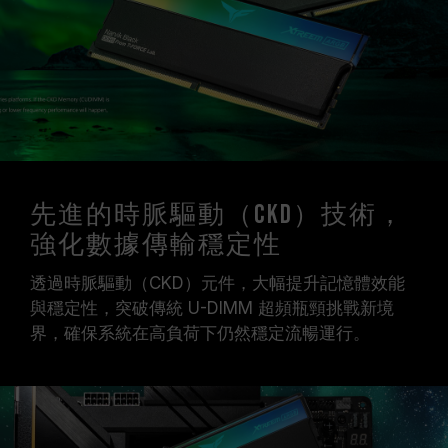
不穩定，請回復 BIOS 預設值。
記憶體模組的標示頻率為最高可達頻率，並非所有
系統都能達成。
請確認您的主機板與處理器支援對應的超頻技術
（XMP），否則記憶體可能無法達到標示的超頻
頻率。
十銓科技的記憶體模組皆在正常電壓情況下進行驗
證，若有處理器或主機板故障狀況，請聯繫處理器
或主機板相關售後服務。
先進的時脈驅動（CKD）技術，
CKD 記憶體僅能在 Intel Core Ultra 與 Intel
強化數據傳輸穩定性
800 系列平台上使用，若使用在相容性列表之外
的平台，會有不開機或降頻的情況。
透過時脈驅動（CKD）元件，大幅提升記憶體效能
與穩定性，突破傳統 U-DIMM 超頻瓶頸挑戰新境
界，確保系統在高負荷下仍然穩定流暢運行。