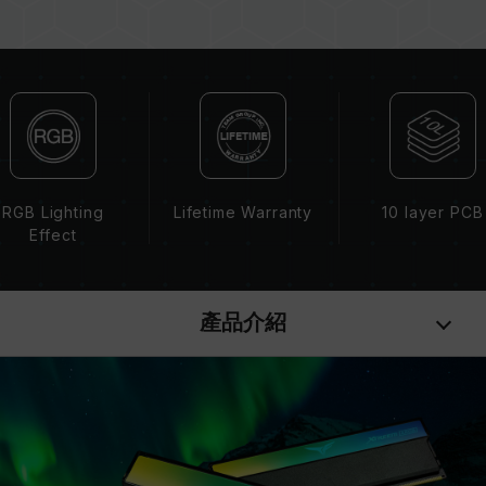
選購記憶體產品前，請先參考主機板品牌的 QVL
相容性列表。
請勿混合使用不同容量、頻率、品牌、型號的記憶
體。每一組套裝中的記憶體皆通過相容性測試配對
而成。若混合使用不同套裝的記憶體，將可能導致
系統不穩定或不開機。
CPU 記憶體控制器(IMC)的體質以及當前使用的
主機板 BIOS 版本皆可能會影響記憶體運作頻率。
RGB Lighting
Lifetime Warranty
10 layer PCB
記憶體的最終運行頻率取決於系統 BIOS 設定及主
Effect
機板、CPU 相容性。
若未啟用 XMP（Intel），記憶體將以 SPD 預設
頻率（JEDEC 標準）運行，如 DDR5-6400 (或
產品介紹
更低)。此為正常行為，並非產品瑕疵。
XMP 3.0 需由使用者手動啟用，部分主機板可能
無法達到標示頻率，最終運行頻率受限於系統設
定。
超頻行為（如啟用 XMP 設定）屬於非 JEDEC 標
準規範，可能影響系統穩定性。若因超頻導致系統