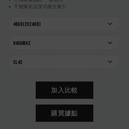
千變萬化沉浸式極光魅力
2mm 金屬工藝 極致美感
頂級抗擾 10 層板
強化 PMIC 散熱設計
搭載電源管理晶片 電力穩定更有效率
On-Die ECC 除錯機制 系統更穩定
智能 ARGB 控制器，支持多種燈效控制
嚴選高品質 IC 專利驗證技術(台灣發明專利：
I751093；美國發明專利：US11488679B1) -
GRADING METHOD FOR MEMORY
創新線路結構專利 降低功耗與發熱（台灣發明專
利: I842298；美國發明專利：
US12111715B2） - MEMORY STRUCTURE
加入比較
終身保固
CAUTION
購買據點
相容平台完整資訊，可至
"相容性查詢"
進一步了
解。