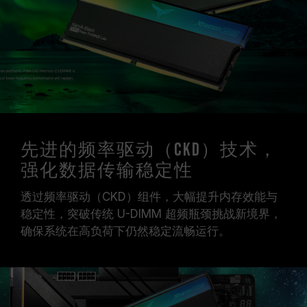
内存模块的标示频率为最高可达频率，并非所有系
统都能达成。
请确认您的主板与处理器支持对应的超频技术
（XMP 3.0），否则内存可能无法达到标示的超频
频率。
十铨科技的内存模块皆在正常电压情况下进行验
证，若有处理器或主板故障状况，请联系处理器或
主板相关售后服务。
CKD 内存仅能在 Intel Core Ultra 与 Intel 800
先进的频率驱动（CKD）技术，
系列平台上使用，若使用在兼容性列表之外的平
强化数据传输稳定性
台，会有不开机或降频的情况。
透过频率驱动（CKD）组件，大幅提升内存效能与
稳定性，突破传统 U-DIMM 超频瓶颈挑战新境界，
确保系统在高负荷下仍然稳定流畅运行。