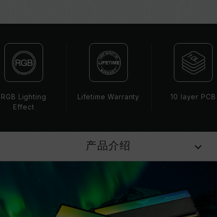
选购内存产品前，请先参考主板品牌的 QVL 兼容
性列表。
请勿混合使用不同容量、频率、品牌、型号的内
存。每一组套装中的内存皆通过兼容性测试配对而
成。若混合使用不同套装的内存，将可能导致系统
不稳定或不开机。
CPU 內存控制器(IMC)的体质以及当前使用的主
板 BIOS 版本皆可能会影响內存运作频率。
RGB Lighting
Lifetime Warranty
10 layer PCB
内存的最终运行频率取决于系统 BIOS 设定及主
Effect
板、CPU 兼容性。
若未启用 XMP 3.0（Intel），内存将以 SPD 默
认频率（JEDEC 标准）运行，如 DDR5-6400
产品介绍
(或更低)。此为正常行为，并非产品瑕疵。
XMP 3.0 需由使用者手动启用，部分主板可能无
法达到标示频率，最终运行频率受限于系统设定。
超频行为（如启用 XMP 3.0 设定）属于非
JEDEC 标准规范，可能影响系统稳定性。若因超
频导致系统不稳定，请回复 BIOS 默认值。