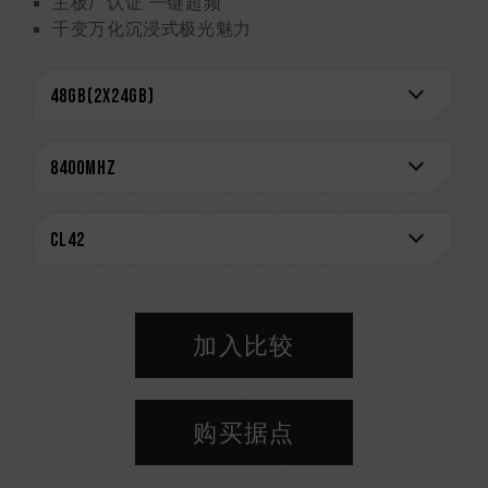
主板厂认证 一键超频
千变万化沉浸式极光魅力
2mm 金属工艺 极致美感
顶级抗扰 10 层板
搭载电源管理芯片 电力稳定更有效率
强化 PMIC 散热设计
On-Die ECC 除错机制 系统更稳定
智能 ARGB 控制器，支持多种灯效控制
严选高质量 IC 专利验证技术 (美国发明专利：
US11488679B1) - GRADING METHOD FOR
MEMORY
创新线路结构专利 降低功耗与发热 （美国发明专
利：US12111715B2） - MEMORY
STRUCTURE
加入比较
终身质保
CAUTION
购买据点
兼容平台完整信息，可至
"兼容性查询"
进一步了
解。