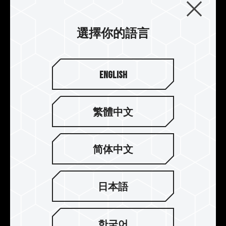
選擇你的語言
English
繁體中文
TUF Gaming 元素設計
简体中文
十銓設計團隊在 ASUS 聯名款記憶體上發揮創意巧
思，將散熱片融入 TUF Gaming 的元素，搭配超廣
日本語
角原力流光的設計理念，完美締造出 T-FORCE
DELTA TUF Gaming RGB 電競超頻記憶體，為電競
玩家帶來前所未有的視覺感受。
한국어