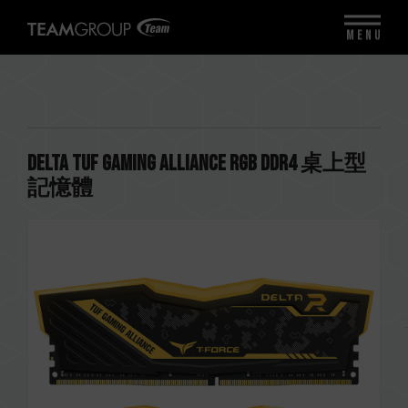
MENU
DELTA TUF Gaming Alliance RGB DDR4 桌上型
記憶體