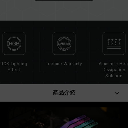
記憶體的最終運行頻率取決於系統 BIOS 設定及主
機板、CPU 相容性。
若未啟用 XMP 2.0（Intel），記憶體將以 SPD
預設頻率（JEDEC 標準）運行，如 DDR4 2133
/ 2400 (或更低)。這屬正常現象，並非產品瑕
疵。
XMP 2.0 需由使用者手動啟用，部分主機板可能
無法達到標示頻率，最終運行頻率受限於系統設
定。
RGB Lighting
Lifetime Warranty
Aluminum Hea
超頻行為（如啟用 XMP2.0 設定）屬於非 JEDEC
Effect
Dissipation
標準規範，可能影響系統穩定性。若因超頻導致系
Solution
統不穩定，請回復 BIOS 預設值。
記憶體模組的標示頻率為最高可達頻率，並非所有
產品介紹
系統都能達成。
請確認您的主機板與處理器支援對應的超頻技術
（XMP2.0），否則記憶體可能無法達到標示的超
頻頻率。
十銓科技的記憶體模組皆在正常電壓情況下進行驗