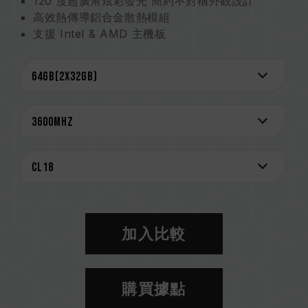
120 度超廣角炫彩發光 簡約不對稱外觀設計
高效熱傳導鋁合金散熱模組
支援 Intel & AMD 主機板
超低工作電壓節能省電
支援 XMP 2.0 一鍵超頻
嚴選特挑的高品質 IC
終身保固
CAUTION
相容平台完整資訊，可至
"相容性查詢"
進一步了
解。
選購記憶體產品前，請先參考主機板品牌的 QVL
相容性列表。
請勿混合使用不同容量、頻率、品牌、型號的記憶
加入比較
體。每一組套裝中的記憶體皆通過相容性測試配對
而成。若混合使用不同套裝的記憶體，將可能導致
系統不穩定或不開機。
購買據點
CPU 記憶體控制器(IMC)的體質以及當前使用的
主機板 BIOS 版本皆可能會影響記憶體運作頻率。