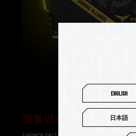
English
언밸런스한 심플 디자인
日本語
T-FORCE DELTA TUF Gaming RGB 오버클