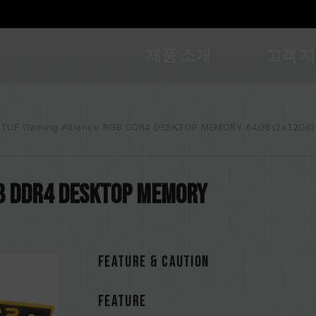
제품 소개
고객 
 TUF Gaming Alliance RGB DDR4 DESKTOP MEMORY 64GB(2x32GB)
GB DDR4 DESKTOP MEMORY
FEATURE & CAUTION
FEATURE