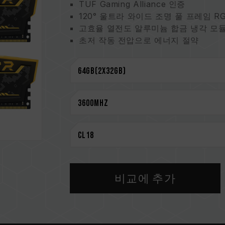
TUF Gaming Alliance 인증
120° 울트라 와이드 조명 풀 프레임 RG
고효율 열전도 알루미늄 합금 냉각 모
초저 작동 전압으로 에너지 절약
Intel XMP 2.0 원터치 오버클럭 지원
신뢰성을 위해 엄선한 고품질 IC
평생보증
CAUTION
호환되는 플랫폼 관련 정보는
'호환성 
메모리 제품을 구매하기 전에, 반드시 
을 참고하십시오.
용량, 주파수, 브랜드, 모델이 상이한
환성 테스트를 통해 페어링 됐습니다.
비교에 추가
지거나 부팅되지 않을 수 있습니다.
CPU 메모리 컨트롤러(IMC)의 품질과
클럭에 영향을 줄 수 있습니다.
메모리의 최종 작동 주파수는 시스템 B