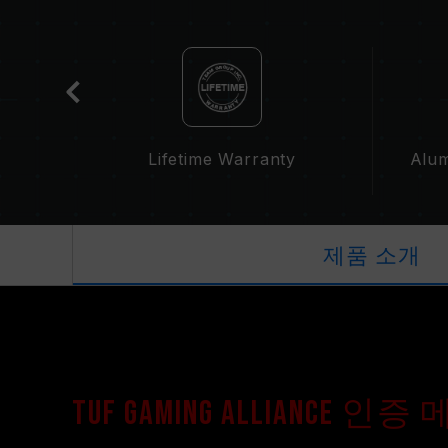
t
Lifetime Warranty
Alum
제품 소개
TUF Gaming Alliance 인