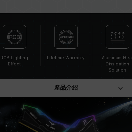
請勿混合使用不同容量、頻率、品牌、型號的記憶
體。每一組套裝中的記憶體皆通過相容性測試配對
而成。若混合使用不同套裝的記憶體，將可能導致
系統不穩定或不開機。
CPU 記憶體控制器(IMC)的體質以及當前使用的
主機板 BIOS 版本皆可能會影響記憶體運作頻率。
記憶體的最終運行頻率取決於系統 BIOS 設定及主
機板、CPU 相容性。
RGB Lighting
Lifetime Warranty
Aluminum Hea
若未啟用 XMP（Intel），記憶體將以 SPD 預設
Effect
Dissipation
頻率（JEDEC 標準）運行，如 DDR5-6400 (或
Solution
更低)。此為正常行為，並非產品瑕疵。
XMP 3.0 需由使用者手動啟用，部分主機板可能
產品介紹
無法達到標示頻率，最終運行頻率受限於系統設
定。
超頻行為（如啟用 XMP 設定）屬於非 JEDEC 標
準規範，可能影響系統穩定性。若因超頻導致系統
不穩定，請回復 BIOS 預設值。
記憶體模組的標示頻率為最高可達頻率，並非所有