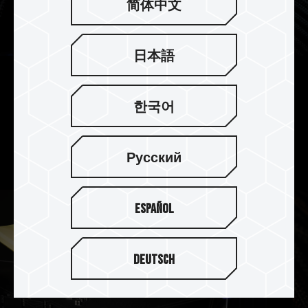
简体中文
日本語
On-die ECC 除錯機制 系統更穩定
한국어
T-FORCE DELTA RGB CKD DDR5 記憶體支援 On-
die ECC 除錯機制，提供錯誤修正與偵測功能，在
追求效能的同時讓系統更穩定。
Русский
Español
Deutsch