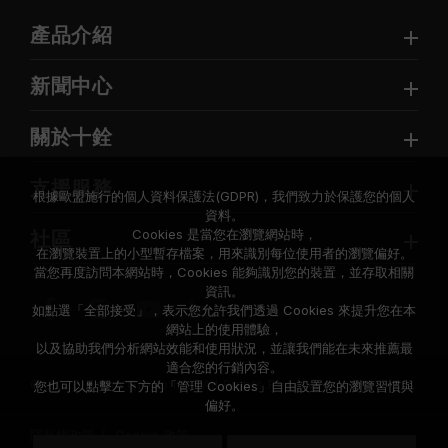
產品介紹
新聞中心
關於十銓
支援服務
根據歐盟施行的個人資料保護法(GDPR)，我們致力於保護您的個人
資料。
Cookies 是當您在瀏覽網站時，
社區
在瀏覽裝置上的小型暫存檔案，用來識別每位使用者的瀏覽偏好。
當您再度訪問本網站時，Cookies 能夠識別您的裝置，並存取相關
資訊。
如點選「全部接受」，表示您允許我們透過 Cookies 來提升您在本
網站上的使用體驗，
以及協助我們分析網站效能和使用狀況，並讓我們能在未來推薦最
適合您的行銷內容。
© 2026 Team Group Inc. All Rights Reserved.
您也可以點擊左下方的「管理 Cookies」自由設置您的瀏覽習慣與
偏好。
隱私權政策
Cookie 政策