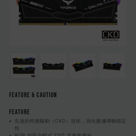
FEATURE & CAUTION
FEATURE
先進的時脈驅動（CKD）技術，強化數據傳輸穩定
性
RGB 炫彩全幅式 120° 超廣角發光