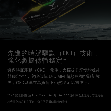
系統都能達成。
請確認您的主機板與處理器支援對應的超頻技術
（XMP），否則記憶體可能無法達到標示的超頻
頻率。
十銓科技的記憶體模組皆在正常電壓情況下進行驗
證，若有處理器或主機板故障狀況，請聯繫處理器
或主機板相關售後服務。
CKD 記憶體僅能在 Intel Core Ultra 與 Intel
800 系列平台上使用，若使用在相容性列表之外
先進的時脈驅動（CKD）技術，
的平台，會有不開機或降頻的情況。
強化數據傳輸穩定性
透過時脈驅動（CKD）元件，大幅提升記憶體效能
與穩定性*，突破傳統 U-DIMM 超頻瓶頸挑戰新境
界，確保系統在高負荷下仍然穩定流暢運行。
*CKD 記憶體僅能在 Intel Core Ultra 與 Intel 800 系列平台上使用，若使用在
相容性列表之外的平台，會有不開機或降頻的情況。