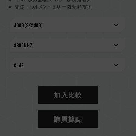
支援 Intel XMP 3.0 一鍵超頻技術
搭載電源管理晶片電力穩定更有效率
強化電源管理晶片散熱設計
On-die ECC 除錯機制 系統更穩定
嚴選高品質 IC 專利驗證技術 (台灣發明專利:
I751093；美國發明專利: US11488679B1) -
GRADING METHOD FOR MEMORY
搭載 RGB 智能控制晶片 支援多家燈效控制軟體
創新線路結構設計 降低功耗與發熱 (台灣發明專
利: I842298；美國發明專利: US12111715B2) -
MEMORY STRUCTURE
終身保固
加入比較
CAUTION
相容平台完整資訊，可至
"相容性查詢"
進一步了
購買據點
解。
選購記憶體產品前，請先參考主機板品牌的 QVL
相容性列表。