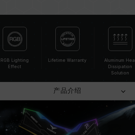
存。每一组套装中的内存皆通过兼容性测试配对而
成。若混合使用不同套装的内存，将可能导致系统
不稳定或不开机。
CPU 內存控制器(IMC)的体质以及当前使用的主
板 BIOS 版本皆可能会影响內存运作频率。
内存的最终运行频率取决于系统 BIOS 设定及主
板、CPU 兼容性。
若未启用 XMP 3.0（Intel），内存将以 SPD 默
RGB Lighting
Lifetime Warranty
Aluminum Hea
认频率（JEDEC 标准）运行，如 DDR5-6400
Effect
Dissipation
(或更低)。此为正常行为，并非产品瑕疵。
Solution
XMP 3.0 需由使用者手动启用，部分主板可能无
法达到标示频率，最终运行频率受限于系统设定。
产品介绍
超频行为（如启用 XMP 3.0 设定）属于非
JEDEC 标准规范，可能影响系统稳定性。若因超
频导致系统不稳定，请回复 BIOS 默认值。
内存模块的标示频率为最高可达频率，并非所有系
统都能达成。
请确认您的主板与处理器支持对应的超频技术