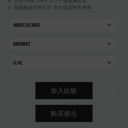
支持 Intel XMP 3.0 一键超频技术
搭载电源管理芯片 电力稳定更有效率
强化电源管理芯片散热设计
On-die ECC 除错机制 系统更稳定
严选高质量 IC 稳定可靠 （美国发明专利：
US11488679B1）- GRADING METHOD FOR
MEMORY
搭载 RGB 智能控制芯片 支持多家灯效控制软件
创新线路结构专利 降低功耗与发热 （美国发明专
利：US12111715B2） - MEMORY
STRUCTURE
终身质保
加入比较
CAUTION
兼容平台完整信息，可至
"兼容性查询"
进一步了
解。
购买据点
选购内存产品前，请先参考主板品牌的 QVL 兼容
性列表。
请勿混合使用不同容量、频率、品牌、型号的内