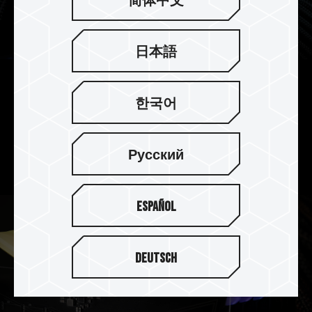
简体中文
日本語
On-die ECC 除错机制 系统更稳定
한국어
DELTA CKD 炫光 RGB DDR5 内存支持 On-die
ECC 除错机制，提供错误修正与侦测功能，在追求
Русский
效能的同时让系统更稳定。
Español
Deutsch