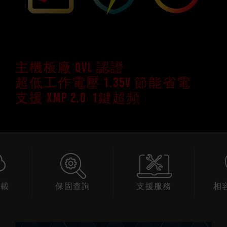
主機板廠 QVL 認證
超低工作電壓 1.35V 節能省電
支援 XMP 2.0 1鍵超頻
下載
保固查詢
支援服務
相