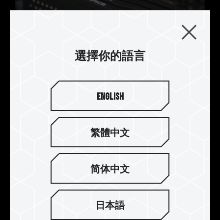
選擇你的語言
頂級工藝五件式散熱片
English
獨特溝槽設計 提高散熱效果
採用多重金屬加工散熱模組，上蓋一體成形鍛造，
凹槽精密工藝 CNC 技術，内部頂級鋁擠成型搭配陽
繁體中文
極上色，外部圓孔沖壓，增加散熱效果。
简体中文
日本語