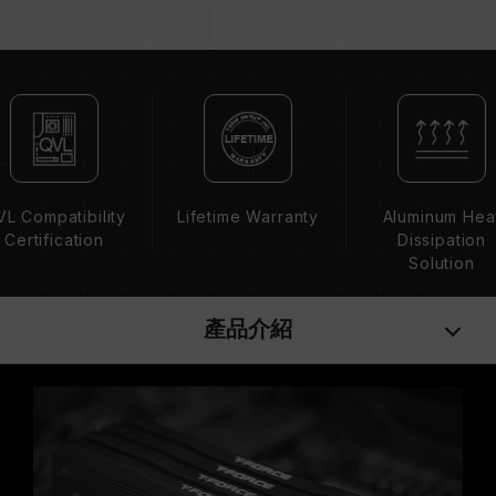
XMP 2.0 需由使用者手動啟用，部分主機板可能
無法達到標示頻率，最終運行頻率受限於系統設
定。
超頻行為（如啟用 XMP2.0 設定）屬於非 JEDEC
標準規範，可能影響系統穩定性。若因超頻導致系
統不穩定，請回復 BIOS 預設值。
記憶體模組的標示頻率為最高可達頻率，並非所有
系統都能達成。
L Compatibility
Lifetime Warranty
Aluminum Hea
請確認您的主機板與處理器支援對應的超頻技術
Certification
Dissipation
（XMP2.0），否則記憶體可能無法達到標示的超
Solution
頻頻率。
十銓科技的記憶體模組皆在正常電壓情況下進行驗
產品介紹
證，若有處理器或主機板故障狀況，請聯繫處理器
或主機板相關售後服務。