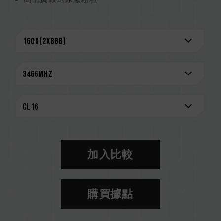
CAUTION
相容平台完整資訊，可至
"相容性查詢"
進一步了
解。
選購記憶體產品前，請先參考主機板品牌的 QVL
相容性列表。
請勿混合使用不同容量、頻率、品牌、型號的記憶
體。每一組套裝中的記憶體皆通過相容性測試配對
而成。若混合使用不同套裝的記憶體，將可能導致
系統不穩定或不開機。
CPU 記憶體控制器(IMC)的體質以及當前使用的
主機板 BIOS 版本皆可能會影響記憶體運作頻率。
加入比較
記憶體的最終運行頻率取決於系統 BIOS 設定及主
機板、CPU 相容性。
若未啟用 XMP 2.0（Intel），記憶體將以 SPD
購買據點
預設頻率（JEDEC 標準）運行，如 DDR4 2133
/ 2400 (或更低)。這屬正常現象，並非產品瑕
疵。