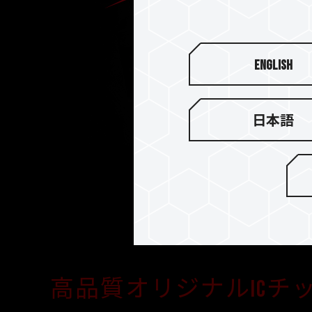
English
日本語
高品質オリジナルICチ