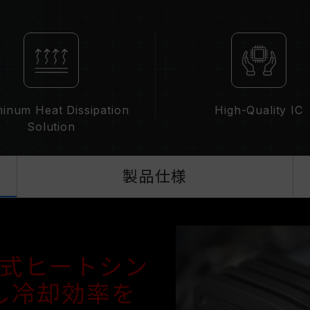
XMP 2.0は手動で有効にする必要
に達しない可能性があります。最大動
オーバークロック（XMP 2.0を有効
定性に影響を及ぼす可能性があります
は、BIOSの設定をデフォルトに戻し
メモリモジュールに表示されている周
て最大周波数まで対応しない場合がご
inum Heat Dissipation
High-Quality IC
ご使用のマザーボードおよびプロセッ
Solution
2.0）をサポートしているかをご確認
ーバークロック周波数に達しない可能
TEAMGROUPのメモリモジュール
製品仕様
ドやプロセッサの故障が発生した場合
合わせください。
体式ヒートシン
し冷却効率を