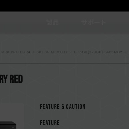
製品
サポート
DARK PRO DDR4 DESKTOP MEMORY RED 16GB(2x8GB) 3466MHz CL
RY RED
FEATURE & CAUTION
FEATURE