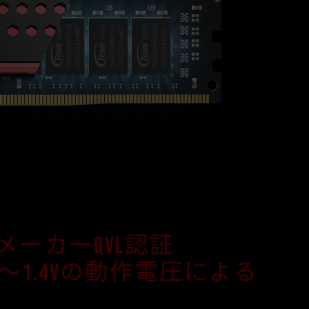
ーカーQVL認証
2～1.4Vの動作電圧による