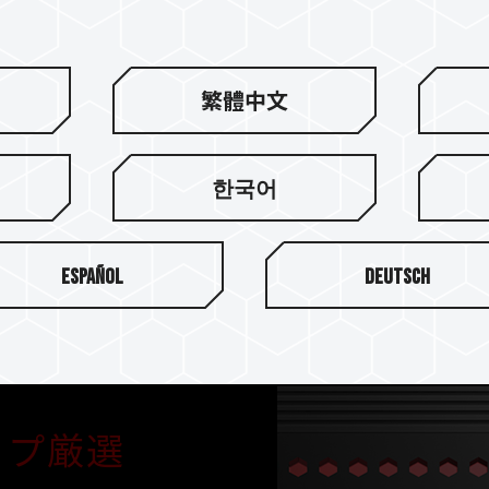
カスタマイズされた最新のJED
を拡げています。一般的なメ
す。送電と信号との干渉が発
繁體中文
ジュールの転送が完全にリリ
究極の興奮をもたらすととも
ュールを実現しています。
한국어
Español
Deutsch
ップ厳選