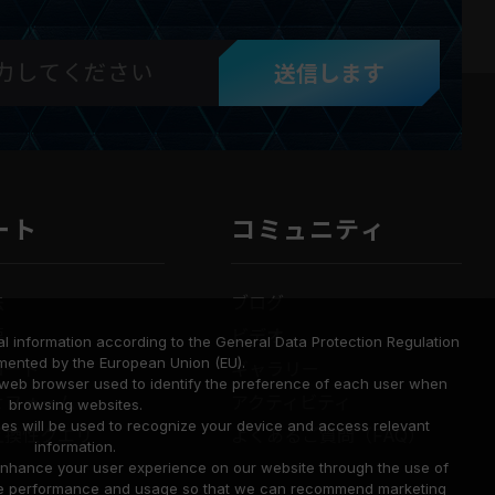
送信します
ート
コミュニティ
法
ブログ
要
ビデオ
l information according to the General Data Protection Regulation
mented by the European Union (EU).
ロード
ギャラリー
a web browser used to identify the preference of each user when
せフォーム
アクティビティ
browsing websites.
ies will be used to recognize your device and access relevant
互換性クエリ
よくあるご質問（FAQ）
information.
o enhance your user experience on our website through the use of
site performance and usage so that we can recommend marketing