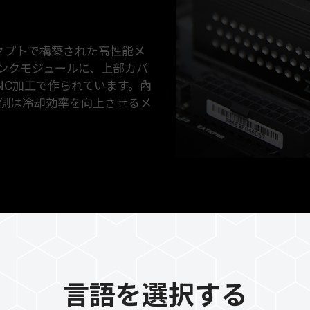
コンセプトで構築された高性能メ
ンクモジュールに、上部カバ
NC加工で作られています。內
側は冷却効率を向上させるメ
JEDEC RC 
幅に向上
言語を選択する