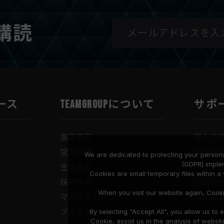
購読
ース
TEAMGROUPについて
サポ
各事業所
購入方
受賞実績
保証概
We are dedicated to protecting your persona
(GDPR) imple
生産拠点
ダウン
Cookies are small temporary files within 
採用情報
お問合
When you visit our website again, Cook
マイルストーン
製品の
ブランドアイデンティティ
By selecting "Accept All", you allow us t
Cookie, assist us in the analysis of web