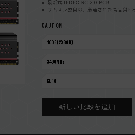
最新式JEDEC RC 2.0 PCB
サムスン独自の、厳選された高品質IC
CAUTION
互換性のあるプラットフォームの詳細
さい。
メモリを購入する前に、マザーボード
い。
メモリの最大動作周波数は、システムの
によって決まります。
容量、周波数、ブランド、モデルが異
のメモリーは互換性検証を通じてされ
ステムが不安定になったり、起動に失
CPUのメモリコントローラー（IMC）の
新しい比較を追加
ーボードのBIOSバージョンは、メモ
XMP 2.0（Intel）を有効にしない
準）で動作し、例えばDDR4-2133
動作であり、製品の欠陥ではありませ