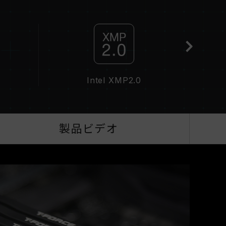
があり、一部のマザーボードでは、指定された周波数
作周波数は、システム設定性によって決まります。
化）はJEDEC標準に準拠しておらず、システムの安
。オーバークロックによる不安定性が発生した場合
てください。
波数は「最大対応周波数」であり、システムによっ
ざいます。
Intel XMP2.0
QVL C
サが、対応するオーバークロック技術（XMP
ください。対応していない場合、メモリは指定のオ
性があります。
は標準電圧範囲内でテストされています。マザーボー
製品ビデオ
は、それぞれの製造元のアフターサービスにお問い