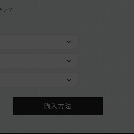
チップ
情報は、「
互換性チェック
」ページにてご確認くだ
メーカーのQVL（互換性リスト）をご参照くださ
BIOS設定、マザーボード、およびCPUの互換性
なるメモリーを混在させないでください。各セット
ます。異なるセットのメモリーを混在させると、シ
敗したりする可能性があります。
性能（Performance）と現在使用しているマザ
購入方法
リの動作周波数に影響を与える可能性があります。
場合、メモリはSPDのデフォルト周波数（JEDEC標
/2400（またはそれ以下）となります。これは正常な
ん。