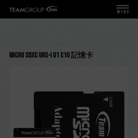
MENU
Micro SDXC UHS-I U1 C10 記憶卡