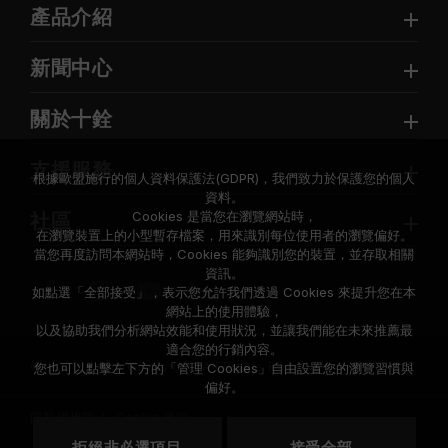
產品介紹
新聞中心
關於十銓
支援服務
根據歐盟施行的個人資料保護法(GDPR)，我們致力於保護您的個人
資料。
Cookies 是當您在瀏覽網站時，
社區
在瀏覽裝置上的小型暫存檔案，用來識別每位使用者的瀏覽偏好。
當您再度訪問本網站時，Cookies 能夠識別您的裝置，並存取相關
資訊。
如點選「全部接受」，表示您允許我們透過 Cookies 來提升您在本
網站上的使用體驗，
以及協助我們分析網站效能和使用狀況，並讓我們能在未來推薦最
適合您的行銷內容。
© 2026 Team Group Inc. All Rights Reserved.
您也可以點擊左下方的「管理 Cookies」自由設置您的瀏覽習慣與
偏好。
隱私權政策
Cookie 政策