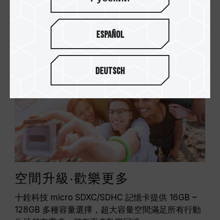
時光！
Español
Deutsch
空間升級‧歡樂更多
十銓科技 micro SDXC/SDHC 記憶卡提供 16GB ~
128GB 多種容量選擇，超大容量空間滿足所有行動