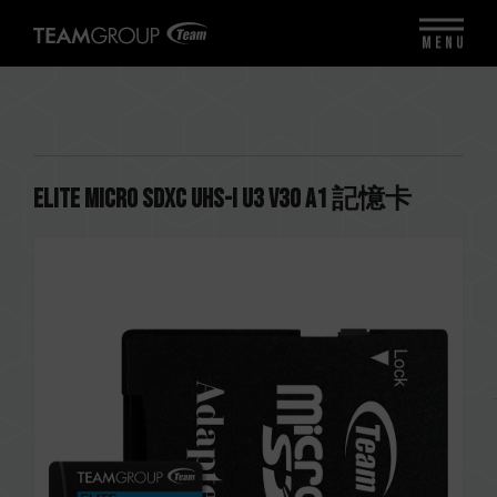
MENU
ELITE Micro SDXC UHS-I U3 V30 A1 記憶卡