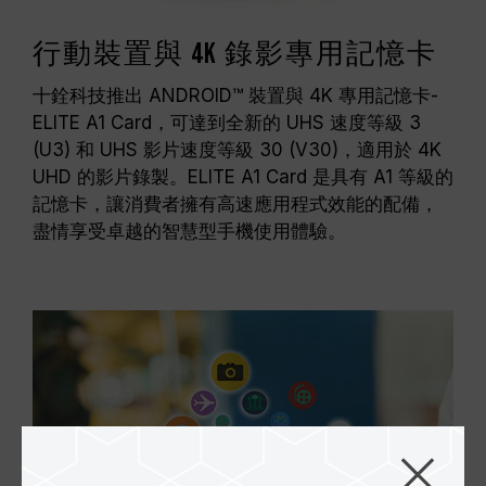
行動裝置與 4K 錄影專用記憶卡
十銓科技推出 ANDROID™ 裝置與 4K 專用記憶卡-
ELITE A1 Card，可達到全新的 UHS 速度等級 3
(U3) 和 UHS 影片速度等級 30 (V30)，適用於 4K
UHD 的影片錄製。ELITE A1 Card 是具有 A1 等級的
記憶卡，讓消費者擁有高速應用程式效能的配備，
盡情享受卓越的智慧型手機使用體驗。