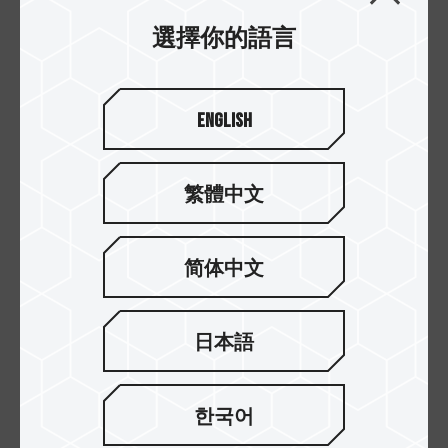
選擇你的語言
English
執行程式效能強，迅速流暢
繁體中文
手機記憶卡「Secure Digital 5.1」規範強調適用於
適合 ANDROID™ 智慧型手機和平板電腦，可依 A1
Card 的讀寫速度提升效能，強調隨機讀取效能高達
简体中文
1500 IOPS(每秒讀寫次數)，隨機寫入效能達 500
IOPS。目的是為讓消費者可快速執行 APP 應用程式
並處理後續的相關工作，能安裝更多 APP 應用程
日本語
式。
한국어