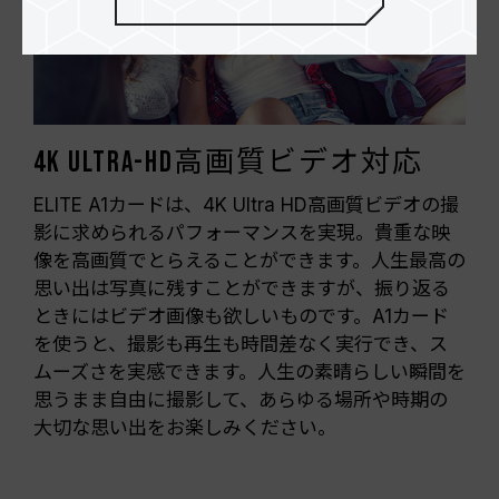
4K Ultra-HD高画質ビデオ対応
ELITE A1カードは、4K Ultra HD高画質ビデオの撮
影に求められるパフォーマンスを実現。貴重な映
像を高画質でとらえることができます。人生最高の
思い出は写真に残すことができますが、振り返る
ときにはビデオ画像も欲しいものです。A1カード
を使うと、撮影も再生も時間差なく実行でき、ス
ムーズさを実感できます。人生の素晴らしい瞬間を
思うまま自由に撮影して、あらゆる場所や時期の
大切な思い出をお楽しみください。