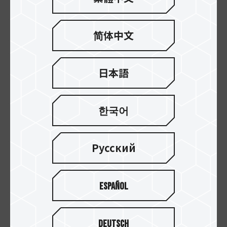
パッドに最適です。ELITE A1カードの読み取り/書
き込み速度に合わせて、パフォーマンスが向上し
简体中文
ます。ランダム読み取り速度は最大1500 IOPS（1
秒あたりの入出力操作）、ランダム書き込み速度
は最大500 IOPS。アプリをすばやく実行し、関連
日本語
するフォローアップ作業を処理して、さらに多くの
アプリをインストールできるようにすることを目
的としています。
한국어
Русский
Español
Deutsch