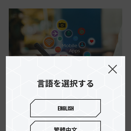
言語を選択する
強力なパフォーマンスで高速
English
かつスムーズにアプリを実行
モバイルデバイスメモリーカードの「Secure
繁體中文
Digital 5.1」仕様は、ANDROID™スマートフォン/