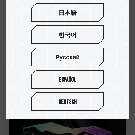
日本語
한국어
Русский
01.Oct.2024
Español
十銓科技推出T-FORCE DELTAα RGB DDR5
桌上型記憶體 完美匹配AMD 新平台
極致超頻潛力銓面釋放
Deutsch