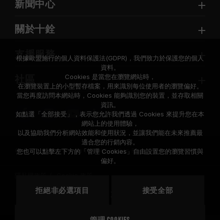
新聞中心
關於十銓
支援服務
根據歐盟施行的個人資料保護法(GDPR)，我們致力於保護您的個人
資料。
Cookies 是當您在瀏覽網站時，
社區
在瀏覽裝置上的小型暫存檔案，用來識別每位使用者的瀏覽偏好。
當您再度訪問本網站時，Cookies 能夠識別您的裝置，並存取相關
資訊。
如點選「全部接受」，表示您允許我們透過 Cookies 來提升您在本
網站上的使用體驗，
以及協助我們分析網站效能和使用狀況，並讓我們能在未來推薦最
適合您的行銷內容。
© 2026 Team Group Inc. All Rights Reserved.
您也可以點擊左下方的「管理 Cookies」自由設置您的瀏覽習慣與
偏好。
隱私權政策
Cookie 政策
拒絕非必選項目
接受全部
地區
美國