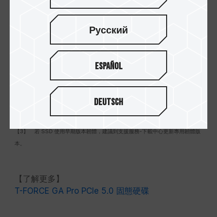
Русский
Español
【備註】
【1】 美國發明專利 (證書號：US11051392B2)、台灣發明專利 (證書號：
Deutsch
I703921)、中國新型專利 (證號：CN 211019739 U)。
【2】 台灣發明專利（證書號：I751753）。
【3】 若 SSD 使用早期版本韌體，建議到支援服務-下載中心更新專用韌體版
本。
【了解更多】
T-FORCE GA Pro PCIe 5.0 固態硬碟