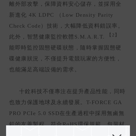
離外部攻擊，保障資料安心儲存，並採用全
新進化 4K LDPC （Low Density Parity
Check Code）技術，大幅降低資料錯誤率。
【2】
此外，智慧健康監控軟體S.M.A.R.T.
能即時監控固態硬碟狀態，隨時掌握固態硬
碟健康狀況，不僅提升電競玩家的方便性，
也能滿足高端設備的需求。
十銓科技不僅專注在提升產品性能，同時
也致力保護地球及永續發展。T-FORCE GA
PRO PCIe 5.0 SSD在生產過程中採用無鹵無
鉛的友善製程，符合RoHS環保規範，包裝材
料亦採用可回收材質，讓電競玩家在享受速