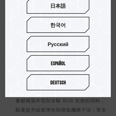
因應電競市場對極限效能與長時間穩定
日本語
運作的高度要求，T-FORCE 持續以頂尖研發
實力優化系統效能，透過卓越超頻技術與專
한국어
利散熱架構，在高負載環境下確保優異的穩
定性與散熱效率，進一步奠定其在電競記憶
Русский
體與散熱技術領域的領導地位。
Español
T-FORCE DARK RGB DDR5 桌上型記
【8】
憶體
鎖定高效能與機構相容並重的
Deutsch
電競平台需求，採用 42mm 高度設計，在
兼顧俐落外型與全幅 RGB 光效的同時，
顯著提升組裝彈性與降低機構干涉；單支