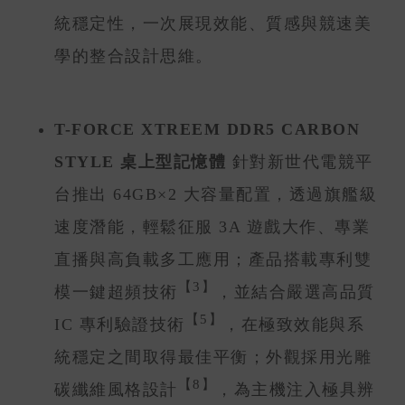
統穩定性，一次展現效能、質感與競速美
學的整合設計思維。
T-FORCE XTREEM DDR5 CARBON
STYLE 桌上型記憶體
針對新世代電競平
台推出 64GB×2 大容量配置，透過旗艦級
速度潛能，輕鬆征服 3A 遊戲大作、專業
直播與高負載多工應用；產品搭載專利雙
【3】
模一鍵超頻技術
，並結合嚴選高品質
【5】
IC 專利驗證技術
，在極致效能與系
統穩定之間取得最佳平衡；外觀採用光雕
【8】
碳纖維風格設計
，為主機注入極具辨