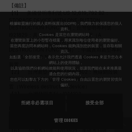
【備註】
【1】 美國發明專利號 US 12,619,792 B2：
STORAGE DEVICE WITH ONE-BUTTON
根據歐盟施行的個人資料保護法(GDPR)，我們致力於保護您的個人
DESTRUCTION FUNCTION；台灣發明專利號
資料。
Cookies 是當您在瀏覽網站時，
I921829：具一鍵銷毀功能的儲存裝置（A
在瀏覽裝置上的小型暫存檔案，用來識別每位使用者的瀏覽偏好。
STORAGE DEVICE WITH ONE-CLICK
當您再度訪問本網站時，Cookies 能夠識別您的裝置，並存取相關
DESTRUCTION FUNCTION）；中國實用新型專利
資訊。
號：ZL 2024 2 1993097.6 具一键销毁功能的储存
如點選「全部接受」，表示您允許我們透過 Cookies 來提升您在本
網站上的使用體驗，
装置
以及協助我們分析網站效能和使用狀況，並讓我們能在未來推薦最
【2】 台灣新型專利號 M680802：無線銷毀裝
適合您的行銷內容。
置；日本實用新案登錄第 3251199 號：無線破壊装
您也可以點擊左下方的「管理 Cookies」自由設置您的瀏覽習慣與
偏好。
置（Wireless destruction device）
【3】 台灣發明專利：I914103
【4】 台灣發明專利：I842298；美國發明專利：
拒絕非必選項目
接受全部
US12111715B2
【5】 台灣發明專利：I751093；美國發明專利：
管理 Cookies
US11488679B1
【6】 台灣專利號：I703921；美國專利號：