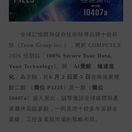
全球記憶體與儲存技術領導品牌十銓科
技（Team Group Inc.），將於 COMPUTEX
2026 分別以「
100% Secure Your Data,
Your Technology!
」與「
AI覺醒．極速進
化
」為主軸，於
6 月 2 日至 5 日
在南港展覽
館二館 （
攤位 P1225
）及一館（
攤位
I0407a
）盛大展出，誠摯邀請全球媒體與產
業夥伴蒞臨參觀，一同見證十銓多年深耕企
業級、工控及電競市場的戰略布局。