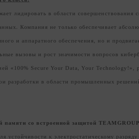
т лидировать в области совершенствования с
нных. Компания не только обеспечивает абсол
много и аппаратного обеспечения, но и продвиг
альные вызовы и рост значимости вопросов киб
 «100% Secure Your Data, Your Technology!», 
ои разработки в области промышленных решени
й памяти со встроенной защитой TEAMGROU
для устойчивости к электростатическому разряд