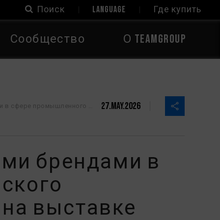
Поиск
LANGUAGE
Где купить
Сообщество
О TEAMGROUP
27.May.2026
надежной системы информационной безопасности для полного раскрытия потенциала ИИ
ими брендами в
ьского
 на выставке