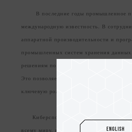
В последние годы промышленное
международную известность. В сотрудни
аппаратной производительности и прогр
промышленных систем хранения данных
решениям по защите данных в высокочу
Это позволяет формировать надежную ц
ключевую роль компании в развитии эф
Киберспортивный бренд T-FORCE к
English
всему миру, в этом году отмечает свой