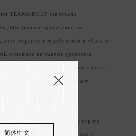
нии TEAMGROUP завоевало
енд объединяет преимущества
довлетворение потребностей в области
L основное внимание уделяется
 оборудования промышленного класса.
ого применения и подчеркивает
в сфере высокоскоростных игр по
简体中文
 бренд представляет новую серию