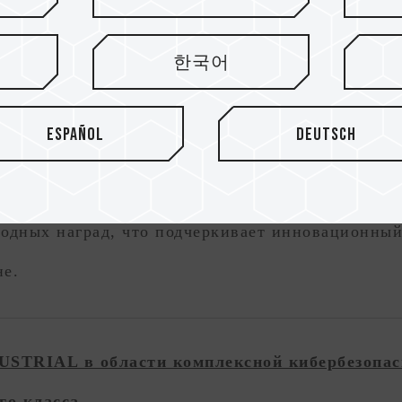
концепция дизайна с использованием углеродно
한국어
ности и воплощает новую визуальную эстетику
емкостью и высокой стабильностью, в этом год
Español
Deutsch
ьных вычислений и профессионального творчест
чтожения данных одним нажатием, удостоенны
одных наград, что подчеркивает инновационны
не.
RIAL в области комплексной кибербезопасн
о класса.