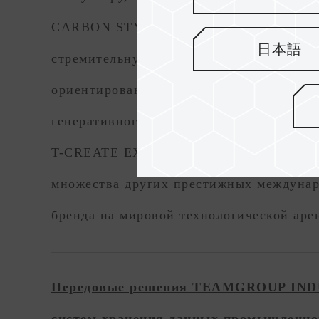
CARBON STYLE, в основе которой лежит 
日本語
стремительную эволюцию производитель
ориентированный на решения с большой 
генеративного ИИ, высокопроизводител
T-CREATE EXPERT P35S с функцией уни
множества других престижных междунар
бренда на мировой технологической аре
Передовые решения TEAMGROUP INDUST
систем хранения данных промышленног