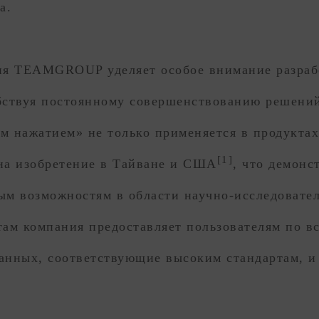
а.
ия TEAMGROUP уделяет особое внимание разраб
бствуя постоянному совершенствованию решений
м нажатием» не только применяется в продукта
[1]
на изобретение в Тайване и США
, что демонс
ым возможностям в области научно-исследовател
ам компания предоставляет пользователям по в
нных, соответствующие высоким стандартам, и