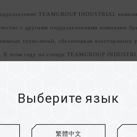
 подразделение TEAMGROUP INDUSTRIAL компа
честве с другими подразделениями компании бр
аммных технологий, обеспечивая всестороннее у
. В этом году на стенде TEAMGROUP INDUSTRIA
вствительных средах и обеспечению надежности
епочку защиты для условий военно-промышленн
Выберите язык
фективности ИИ в сфере безопасности данных.
омпании TEAMGROUP, вызвавший настоящий бум 
繁體中文
 10-летний юбилей. На выставке COMPUTEX 2026