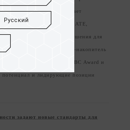
го волокна, что обеспечивает
Русский
. Одновременно бренд T-CREATE,
у представляет передовые решения для
ва. Среди них внешний SSD-накопитель
й награды COMPUTEX 2026 BC Award и
й потенциал и лидирующие позиции
ости задают новые стандарты для