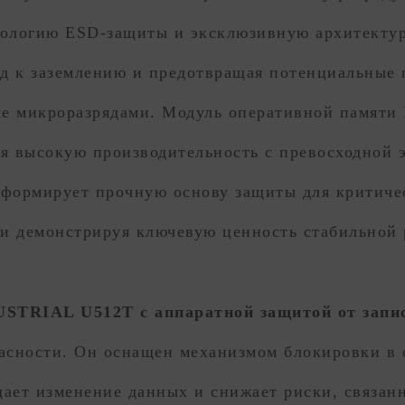
ологию ESD-защиты и эксклюзивную архитектур
ряд к заземлению и предотвращая потенциальные
ые микроразрядами. Модуль оперативной памят
ая высокую производительность с превосходной 
формирует прочную основу защиты для критиче
и демонстрируя ключевую ценность стабильной 
TRIAL U512T с аппаратной защитой от запи
асности. Он оснащен механизмом блокировки в 
щает изменение данных и снижает риски, связан