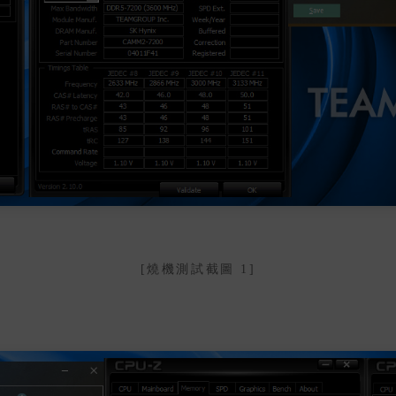
[燒機測試截圖 1]