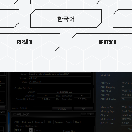
理器搭配 Z790 PROJECT ZERO (CAMM2) 
한국어
Español
Deutsch