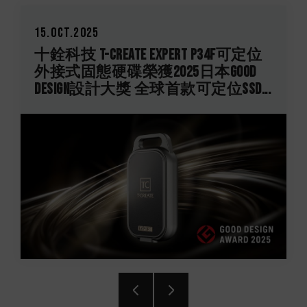
2025
26.Aug.2025
T-CREATE EXPERT P34F可定位
銓力力挺！十
固態硬碟榮獲2025日本Good
持台灣電競
gn設計大獎 全球首款可定位SSD...
X ROG玩