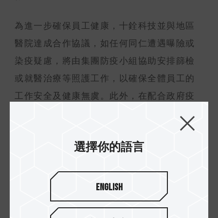
為進一步確保員工健康，十銓科技並與地區
醫院達成合作協議，如任何同仁遭遇曝險或
染疫疑慮，將由集團防疫小組協助安排篩檢
或就醫治療等照護工作，以確保全體員工的
工作安全及健康無虞。此外，在配合政府疫
苗政策的前提下，積極尋求任何提供員工及
早施打疫苗的機會與方案，以確保十銓科技
選擇你的語言
全體同仁一起平安渡過此次疫情危機。
English
投資人關係 副理：陳芃菁 Vanessa Chen