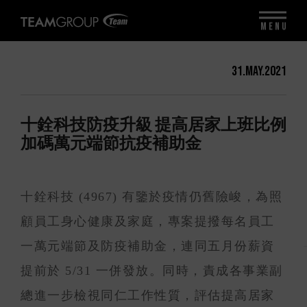
MENU
31.May.2021
十銓科技防疫升級 提高居家上班比例
加碼萬元端節抗疫補助金
十銓科技 (4967) 有鑒於疫情仍舊險峻，為照
顧員工身心健康及家庭，專案提撥每名員工
一萬元端節及防疫補助金，連同五月份薪資
提前於 5/31 一併發放。同時，責成各事業副
總進一步檢視同仁工作性質，評估提高居家