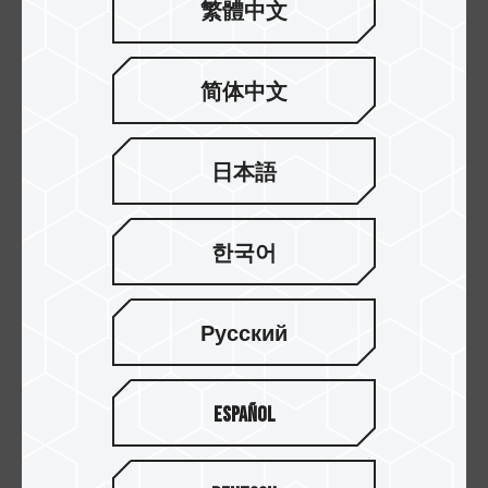
電話：8226-5000 ext.256
繁體中文
Mail：
vanessa.chen@teamgroup.com.tw
简体中文
回到列表
日本語
한국어
更多消息
2
9
Русский
15.Oct.2025
Español
十銓科技 T-CREATE EXPERT P34F可定位
外接式固態硬碟榮獲2025日本Good
Design設計大獎 全球首款可定位SSD...