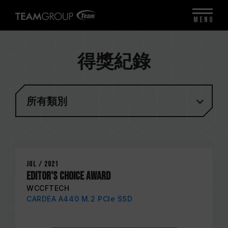
MENU
得獎紀錄
所有類別
Jul / 2021
Editor's Choice Award
WCCFTECH
CARDEA A440 M.2 PCIe SSD