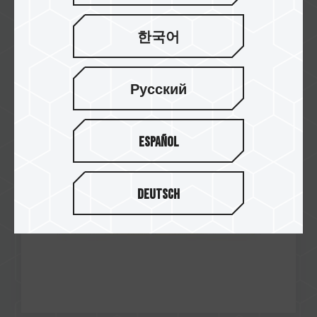
한국어
Jun / 2021
Excellent
Русский
NEWESG
EXPERT DDR4 DESKTOP MEMORY
Español
Deutsch